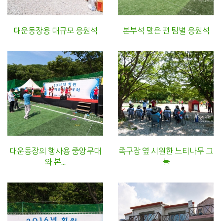
대운동장용 대규모 응원석
본부석 맞은 편 팀별 응원석
대운동장의 행사용 중앙무대
족구장 옆 시원한 느티나무 그
와 본...
늘