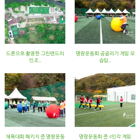
드론으로 촬영한 그린랜드의
명랑운동회 공굴리기 게임 모
인조...
습입...
체육대회 패키지 중 명랑운동
명랑운동회 중 4인각 게임