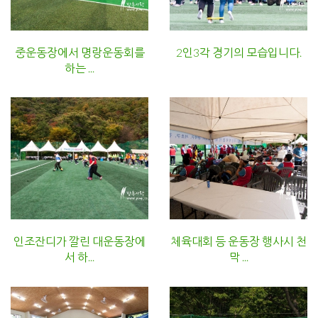
중운동장에서 명랑운동회를
2인3각 경기의 모습입니다.
하는 ...
인조잔디가 깔린 대운동장에
체육대회 등 운동장 행사시 천
서 하...
막 ...