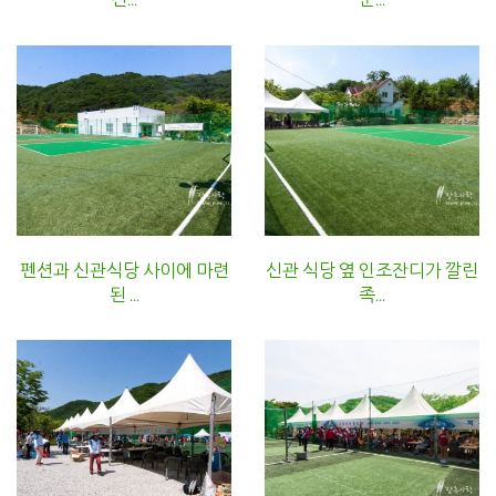
펜션과 신관식당 사이에 마련
신관 식당 옆 인조잔디가 깔린
된 ...
족...