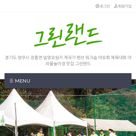
로그인
회원가입
경기도 양주시 장흥면 일영유원지 계곡가 펜션 워크숍 야유회 체육대회 야
외물놀이장 맛집 그린랜드
MENU