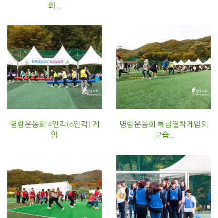
회 ...
명랑운동회 4인각(6인각) 게
명랑운동회 특급열차게임의
임
모습...