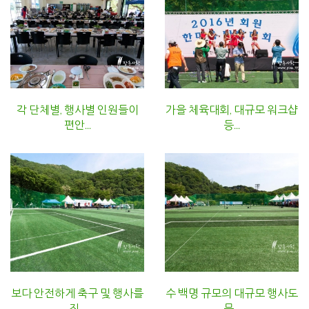
각 단체별, 행사별 인원들이
가을 체육대회, 대규모 워크샵
편안...
등...
보다 안전하게 축구 및 행사를
수 백명 규모의 대규모 행사도
진...
문...