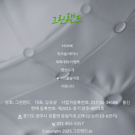
HOME
워크숍/세미나
체육대회/이벤트
펜션소개
★야외물놀이장
커뮤니티
상호: 그린랜드 대표: 김유상 사업자등록번호: 217-02-34586 통신
판매 등록번호: 제2015-경기 양주-0071호
경기도 양주시 장흥면 유원지로 279 (삼상리 13-6번지)
031-855-5357
Copyright 2025 그린랜드.kr