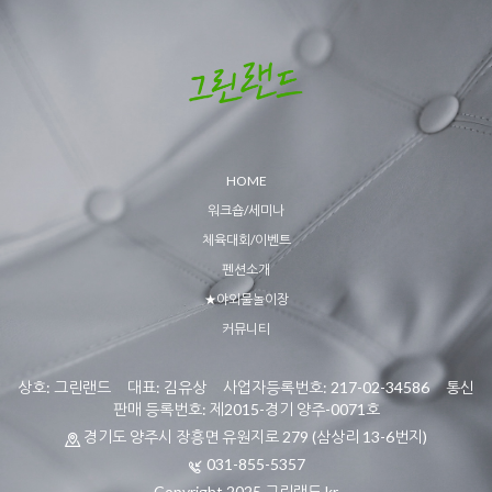
HOME
워크숍/세미나
체육대회/이벤트
펜션소개
★야외물놀이장
커뮤니티
상호: 그린랜드 대표: 김유상 사업자등록번호: 217-02-34586 통신
판매 등록번호: 제2015-경기 양주-0071호
경기도 양주시 장흥면 유원지로 279 (삼상리 13-6번지)
031-855-5357
Copyright 2025 그린랜드.kr