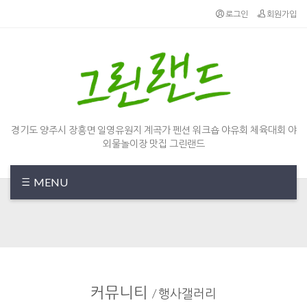
Sketchbook5, 스케치북5
Sketchbook5, 스케치북5
로그인
회원가입
경기도 양주시 장흥면 일영유원지 계곡가 펜션 워크숍 야유회 체육대회 야
외물놀이장 맛집 그린랜드
MENU
커뮤니티
/
행사갤러리