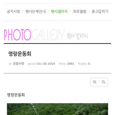
공지사항
행사단체안내
행사갤러리
포토앨범
묻고답하기
명랑운동회
장흥사랑
Dec 03, 2014
2881
0
by
posted
Views
Replies
명랑운동회