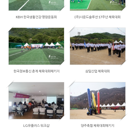
by
장흥사랑
Views
3638
KBH 한국생활건강 명랑운동회
(주)사운드솔루션 17주년 체육대회
2014/12/03
by
장흥사랑
Views
2638
한국정보통신 춘계 체육대회패키지
삼일산업 체육대회
2014/12/03
by
장흥사랑
Views
2579
LG유플러스 워크샵
양주축협 체육대회패키지