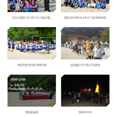
by
장흥사랑
Views
2540
당신이잠든사이 연기자,스텝 단합...
엠피인터렉티브 6주년 기념 체육대회
2014/12/03
by
장흥사랑
Views
1861
세일학원 한마음 체육대회
삼성물산 인사팀 조직훈련
2014/12/03
by
장흥사랑
Views
2881
명랑운동회
캠프파이어