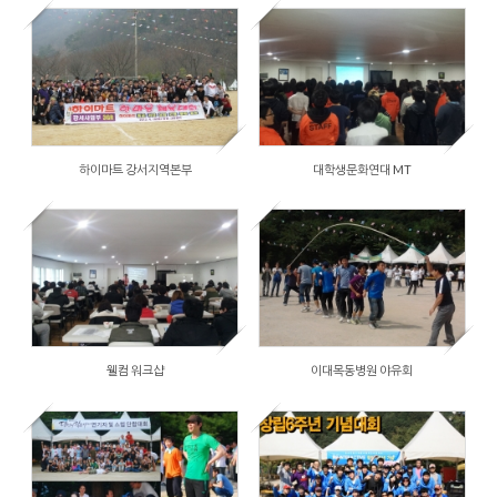
2014/12/03
by
장흥사랑
Views
2611
하이마트 강서지역본부
대학생문화연대 MT
2014/12/03
by
장흥사랑
Views
104070
웰컴 워크샵
이대목동병원 야유회
2014/12/03