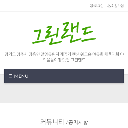
Sketchbook5, 스케치북5
Sketchbook5, 스케치북5
로그인
회원가입
경기도 양주시 장흥면 일영유원지 계곡가 펜션 워크숍 야유회 체육대회 야
외물놀이장 맛집 그린랜드
MENU
커뮤니티
/
공지사항