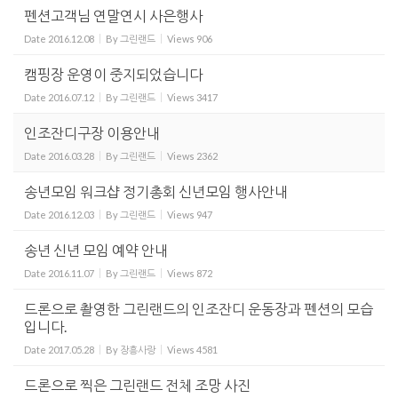
펜션고객님 연말연시 사은행사
Date
2016.12.08
By
그린랜드
Views
906
캠핑장 운영이 중지되었습니다
Date
2016.07.12
By
그린랜드
Views
3417
인조잔디구장 이용안내
Date
2016.03.28
By
그린랜드
Views
2362
송년모임 워크샵 정기총회 신년모임 행사안내
Date
2016.12.03
By
그린랜드
Views
947
송년 신년 모임 예약 안내
Date
2016.11.07
By
그린랜드
Views
872
드론으로 촬영한 그린랜드의 인조잔디 운동장과 펜션의 모습
입니다.
Date
2017.05.28
By
장흥사랑
Views
4581
드론으로 찍은 그린랜드 전체 조망 사진