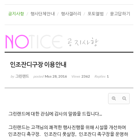
공지사항
행사단체안내
행사갤러리
포토앨범
묻고답하기
인조잔디구장 이용안내
그린랜드
Mar 28, 2016
2362
1
by
posted
Views
Replies
그린랜드에 대한 관심에 감사의 말씀을 드립니다...
그린랜드는 고객님의 쾌적한 행사진행을 위해 시설을 개선하여
인조잔디 축구장. 인조잔디 풋살장, 인조잔디 족구장을 운영하