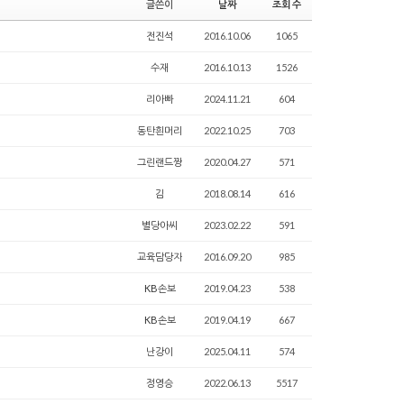
글쓴이
날짜
조회 수
전진석
2016.10.06
1065
수재
2016.10.13
1526
리아빠
2024.11.21
604
동탄흰머리
2022.10.25
703
그린랜드짱
2020.04.27
571
김
2018.08.14
616
별당아씨
2023.02.22
591
교육담당자
2016.09.20
985
KB손보
2019.04.23
538
KB손보
2019.04.19
667
난강이
2025.04.11
574
정영승
2022.06.13
5517