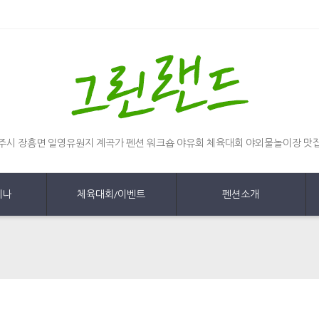
주시 장흥면 일영유원지 계곡가 펜션 워크숍 야유회 체육대회 야외물놀이장 맛
미나
체육대회/이벤트
펜션소개