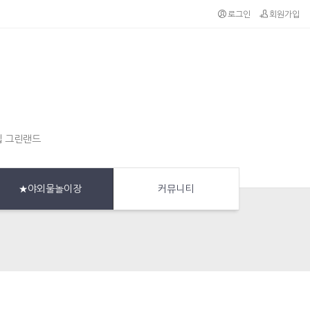
로그인
회원가입
집 그린랜드
★야외물놀이장
커뮤니티