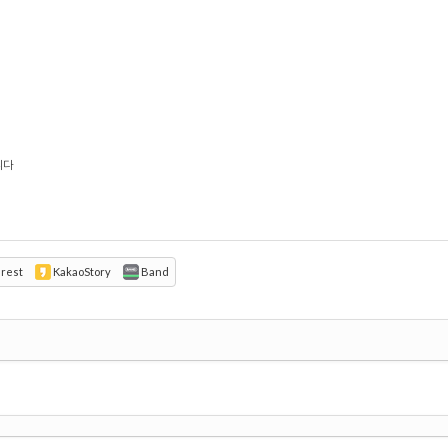
니다
erest
KakaoStory
Band