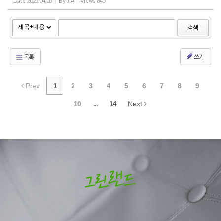
Date
2025.04.03
By
JIA
Views
645
검색
목록
쓰기
Prev
1
2
3
4
5
6
7
8
9
10
...
14
Next