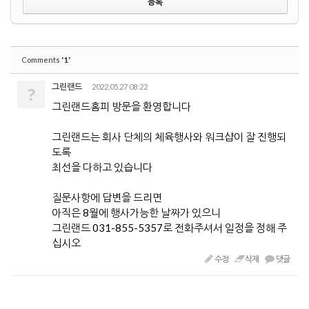
'1'
Comments
그린랜드
2022.05.27 08:22
?
그린랜드홈피 방문을 환영합니다
그린랜드는 회사 단체의 체육행사와 워크샵이 잘 진행되
도록
최선을 다하고 있습니다
질문사항에 답변을 드리면
아직은 8월에 행사가능한 날짜가 있으니
그린랜드 031-855-5357로 전화주셔서 일정을 정해 주
십시오
수정
삭제
댓글