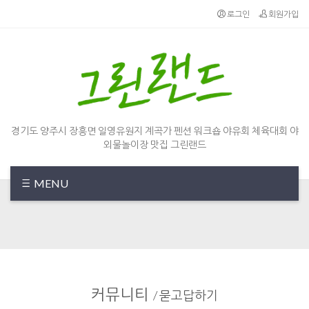
Sketchbook5, 스케치북5
Sketchbook5, 스케치북5
로그인
회원가입
경기도 양주시 장흥면 일영유원지 계곡가 펜션 워크숍 야유회 체육대회 야
외물놀이장 맛집 그린랜드
MENU
커뮤니티
/
묻고답하기