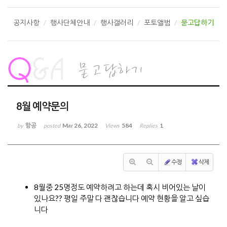
공지사항
행사단체안내
행사갤러리
포토앨범
묻고답하기
8월 예약문의
항공
May 26, 2022
584
1
by
posted
Views
Replies
수정
삭제
8월중 25명정도 예약하려고 하는데 혹시 비어있는 날이
있나요?? 평일 주말 다 괜찮습니다 예약 현황을 알고 싶습
니다