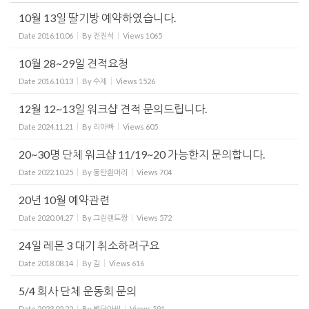
10월 13일 딸기방 예약하였습니다.
Date
2016.10.06
By
전진석
Views
1065
10월 28~29일 견적요청
Date
2016.10.13
By
수재
Views
1526
12월 12~13일 워크샵 견적 문의드립니다.
Date
2024.11.21
By
리아빠
Views
605
20~30명 단체 워크샵 11/19~20 가능한지 문의합니다.
Date
2022.10.25
By
동탄흰머리
Views
704
20년 10월 예약관련
Date
2020.04.27
By
그린랜드짱
Views
572
24일 레몬 3 대기 취소하려구요
Date
2018.08.14
By
김
Views
616
5/4 회사 단체 운동회 문의
Date
2023.02.22
By
별당아씨
Views
591