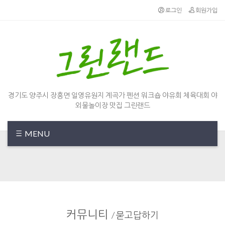
Sketchbook5, 스케치북5
Sketchbook5, 스케치북5
로그인
회원가입
경기도 양주시 장흥면 일영유원지 계곡가 펜션 워크숍 야유회 체육대회 야
외물놀이장 맛집 그린랜드
MENU
커뮤니티
/
묻고답하기