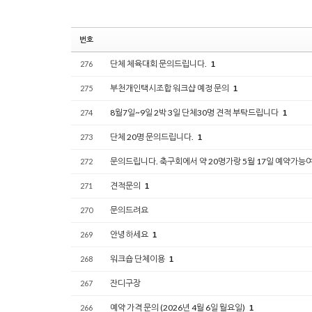
번호
단체 체육대회 문의드립니다.
276
1
부천개인택시조합 워크샵 예정 문의
275
1
8월7일~9일 2박 3일 단체30명 견적 부탁드립니다
274
1
단체 20명 문의드립니다.
273
1
문의드립니다. 축구회에서 약 20명가랑 5월 17일 예약가능
272
견적문의
271
1
문의드려요
270
안녕하세요
269
1
워크숍 단체이용
268
1
잔디구장
267
예약 가격 문의 (2026년 4월 6일 월요일)
266
1