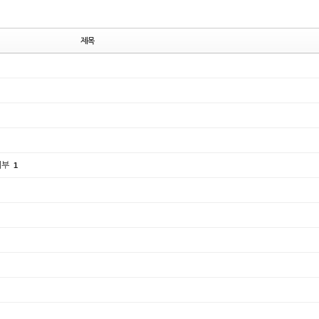
제목
여부
1