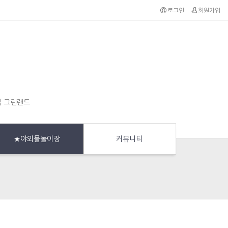
로그인
회원가입
집 그린랜드
★야외물놀이장
커뮤니티