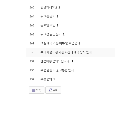
안녕하세요 :)
265
1
워크숍 문의
264
1
동호인 모임
263
1
워크샵 일정 문의
262
1
객실 예약 가능 여부 및 요금 안내
261
부대시설 이용 가능 시간과 예약 방식 안내
»
펜션이용 문의드립니다.
259
1
주변 관광지 및 교통편 안내
258
주류문의
257
1
목록
검색