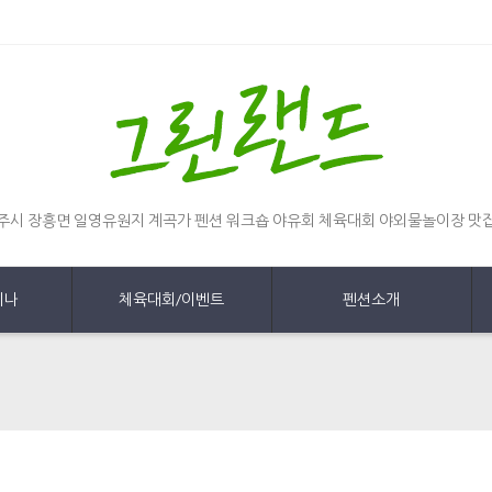
주시 장흥면 일영유원지 계곡가 펜션 워크숍 야유회 체육대회 야외물놀이장 맛
미나
체육대회/이벤트
펜션소개