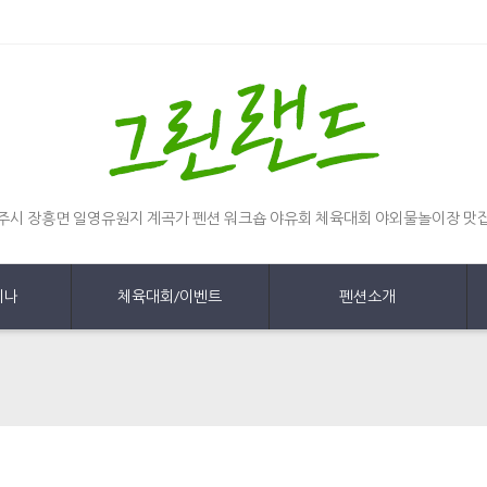
주시 장흥면 일영유원지 계곡가 펜션 워크숍 야유회 체육대회 야외물놀이장 맛
미나
체육대회/이벤트
펜션소개