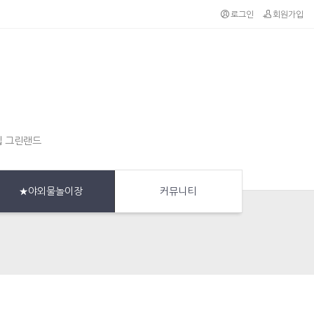
로그인
회원가입
집 그린랜드
★야외물놀이장
커뮤니티