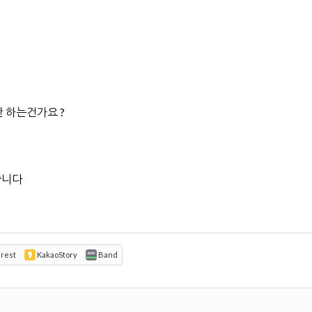
 하는건가요 ?
쭙니다
erest
KakaoStory
Band