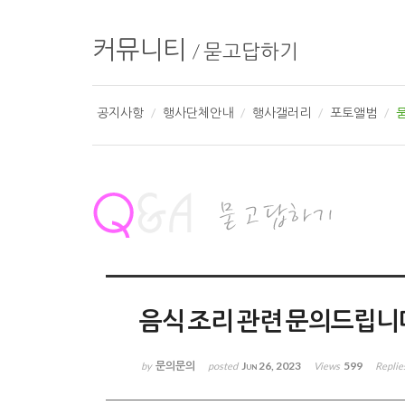
커뮤니티
/
묻고답하기
공지사항
행사단체안내
행사갤러리
포토앨범
음식 조리 관련 문의드립니
문의문의
Jun 26, 2023
599
by
posted
Views
Replie