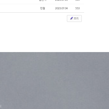
민철
2023.07.04
553
쓰기
티