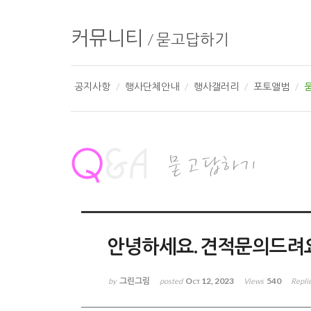
커뮤니티
/
묻고답하기
공지사항
행사단체안내
행사갤러리
포토앨범
안녕하세요. 견적문의드려요
그린그림
Oct 12, 2023
540
by
posted
Views
Repli