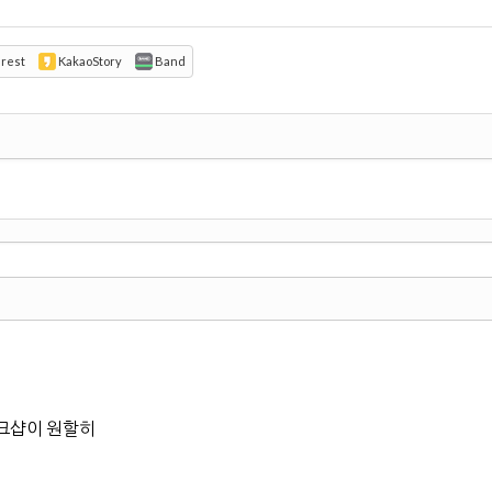
erest
KakaoStory
Band
크샵이 원할히