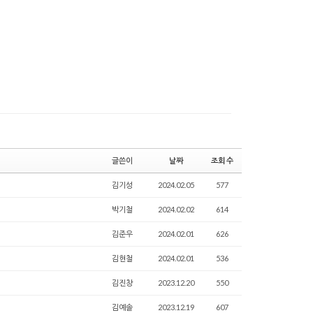
글쓴이
날짜
조회 수
김기성
2024.02.05
577
박기철
2024.02.02
614
김준우
2024.02.01
626
김현철
2024.02.01
536
김진창
2023.12.20
550
김예솔
2023.12.19
607