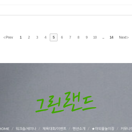
Prev
1
2
3
4
5
6
7
8
9
10
...
14
Next
HOME
워크숍/세미나
체육대회/이벤트
펜션소개
★야외물놀이장
커뮤니