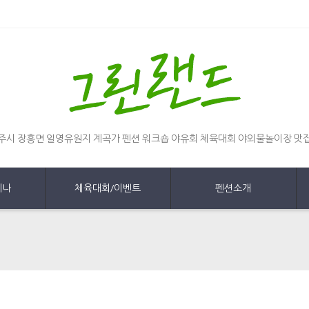
주시 장흥면 일영유원지 계곡가 펜션 워크숍 야유회 체육대회 야외물놀이장 맛
미나
체육대회/이벤트
펜션소개