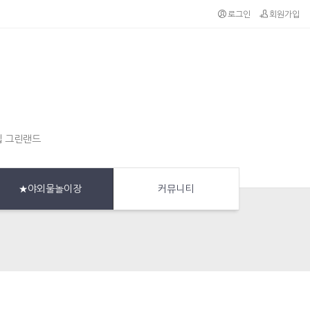
로그인
회원가입
집 그린랜드
★야외물놀이장
커뮤니티