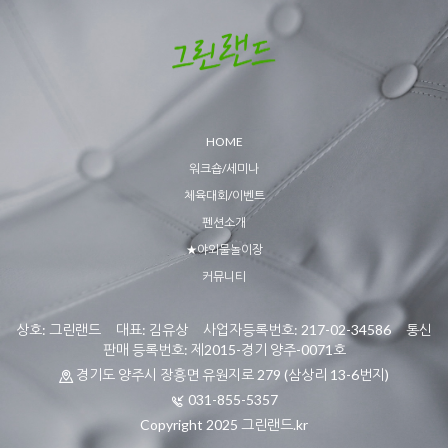
HOME
워크숍/세미나
체육대회/이벤트
펜션소개
★야외물놀이장
커뮤니티
상호: 그린랜드 대표: 김유상 사업자등록번호: 217-02-34586 통신
판매 등록번호: 제2015-경기 양주-0071호
경기도 양주시 장흥면 유원지로 279 (삼상리 13-6번지)
031-855-5357
Copyright 2025 그린랜드.kr