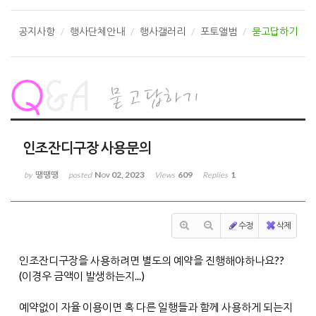
공지사항
행사단체안내
행사갤러리
포토앨범
묻고답하기
인조잔디구장 사용문의
땡땡땡
Nov 02, 2023
609
1
by
posted
Views
Replies
수정
삭제
인조잔디구장을 사용하려면 별도의 예약을 진행해야하나요??
(이경우 금액이 발생하는지...)
예약없이 자율 이용이면 혹 다른 일행들과 함께 사용하게 되는지