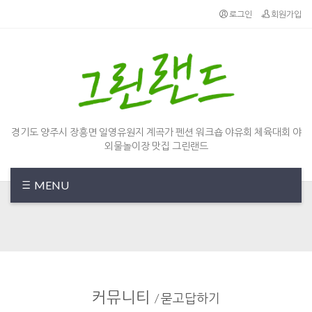
Sketchbook5, 스케치북5
Sketchbook5, 스케치북5
로그인
회원가입
경기도 양주시 장흥면 일영유원지 계곡가 펜션 워크숍 야유회 체육대회 야
외물놀이장 맛집 그린랜드
MENU
커뮤니티
/
묻고답하기