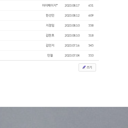
아이페이지*
2023.08.17
651
한선민
2023.08.12
609
지정임
2023.08.10
558
김판호
2023.08.10
518
김민지
2023.07.16
545
민철
2023.07.04
553
쓰기