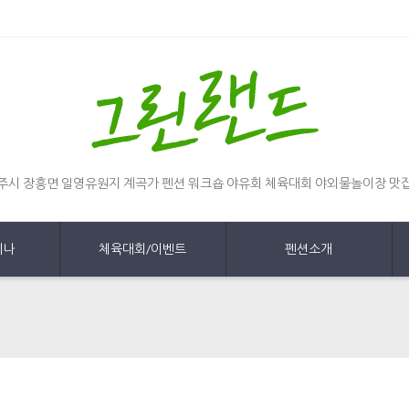
주시 장흥면 일영유원지 계곡가 펜션 워크숍 야유회 체육대회 야외물놀이장 맛
미나
체육대회/이벤트
펜션소개