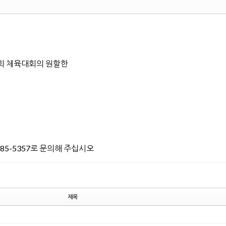
회 체육대회의 원할한
85-5357로 문의해 주십시오
제목