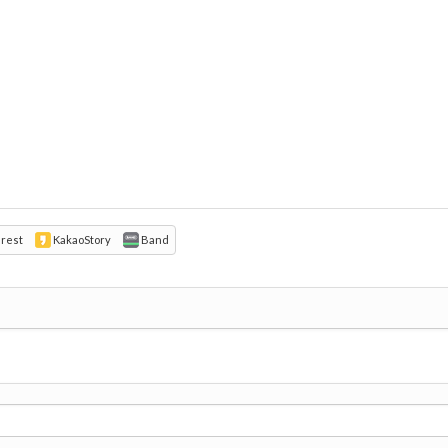
erest
KakaoStory
Band