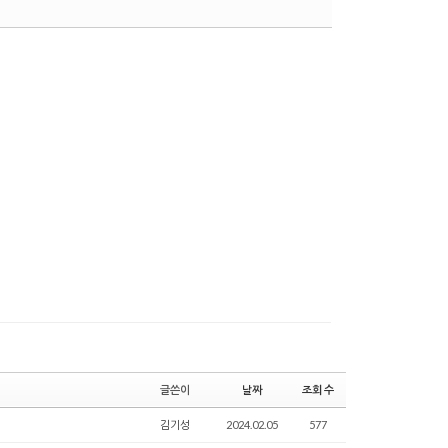
댓글
글쓴이
날짜
조회 수
김기성
2024.02.05
577