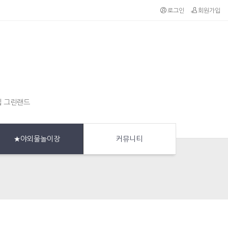
로그인
회원가입
집 그린랜드
★야외물놀이장
커뮤니티