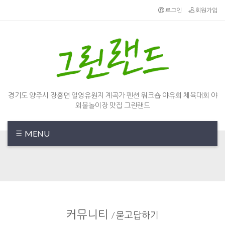
Sketchbook5, 스케치북5
Sketchbook5, 스케치북5
로그인
회원가입
경기도 양주시 장흥면 일영유원지 계곡가 펜션 워크숍 야유회 체육대회 야
외물놀이장 맛집 그린랜드
MENU
커뮤니티
/
묻고답하기