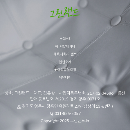
HOME
워크숍/세미나
체육대회/이벤트
펜션소개
★야외물놀이장
커뮤니티
상호: 그린랜드 대표: 김유상 사업자등록번호: 217-02-34586 통신
판매 등록번호: 제2015-경기 양주-0071호
경기도 양주시 장흥면 유원지로 279 (삼상리 13-6번지)
031-855-5357
Copyright 2025 그린랜드.kr