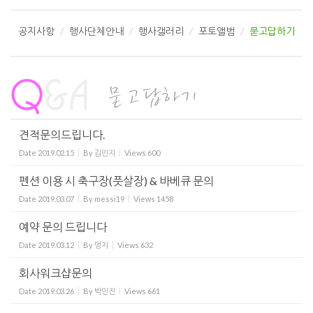
공지사항
행사단체안내
행사갤러리
포토앨범
묻고답하기
견적문의드립니다.
Date
2019.02.15
By
김민지
Views
600
펜션 이용 시 축구장(풋살장) & 바베큐 문의
Date
2019.03.07
By
messi19
Views
1458
예약 문의 드립니다
Date
2019.03.12
By
멍지
Views
632
회사워크샵문의
Date
2019.03.26
By
박민진
Views
661