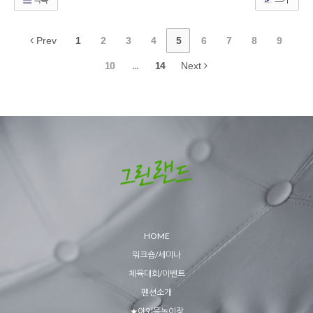
Prev
1
2
3
4
5
6
7
8
9
10
...
14
Next
HOME
워크숍/세미나
체육대회/이벤트
펜션소개
★야외물놀이장