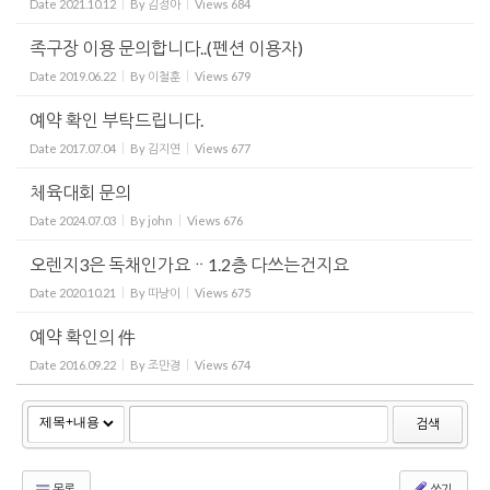
Date
2021.10.12
By
김정아
Views
684
족구장 이용 문의합니다..(펜션 이용자)
Date
2019.06.22
By
이철훈
Views
679
예약 확인 부탁드립니다.
Date
2017.07.04
By
김지연
Views
677
체육대회 문의
Date
2024.07.03
By
john
Views
676
오렌지3은 독채인가요ᆢ1.2층 다쓰는건지요
Date
2020.10.21
By
따냥이
Views
675
예약 확인의 件
Date
2016.09.22
By
조만경
Views
674
검색
목록
쓰기