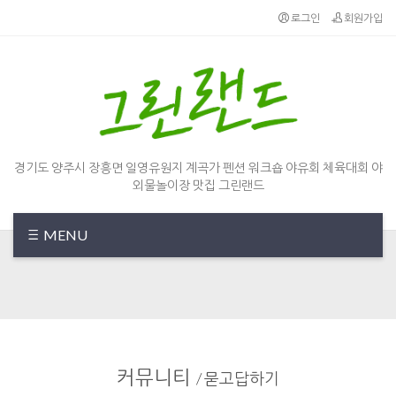
Sketchbook5, 스케치북5
Sketchbook5, 스케치북5
로그인
회원가입
경기도 양주시 장흥면 일영유원지 계곡가 펜션 워크숍 야유회 체육대회 야
외물놀이장 맛집 그린랜드
MENU
커뮤니티
/
묻고답하기