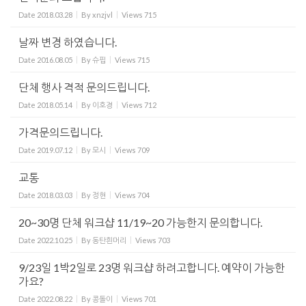
Date
2018.03.28
By
xnzjvl
Views
715
날짜 변경 하였습니다.
Date
2016.08.05
By
슈핍
Views
715
단체 행사 격적 문의드립니다.
Date
2018.05.14
By
이호경
Views
712
가격문의드립니다.
Date
2019.07.12
By
모시
Views
709
교통
Date
2018.03.03
By
정현
Views
704
20~30명 단체 워크샵 11/19~20 가능한지 문의합니다.
Date
2022.10.25
By
동탄흰머리
Views
703
9/23일 1박2일로 23명 워크샵 하려고합니다. 예약이 가능한
가요?
Date
2022.08.22
By
콩돌이
Views
701