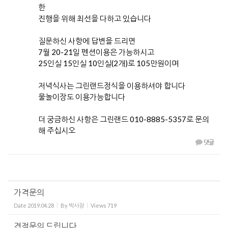
한
진행을 위해 최선을 다하고 있습니다
질문하신 사항에 답변을 드리면
7월 20-21일 펜션이용은 가능하시고
25인실 15인실 10인실(2개)로 105만원이며
저녁식사는 그린랜드정식을 이용하셔야 합니다
물놀이장도 이용가능합니다
더 궁금하신 사항은 그린랜드 010-8885-5357로 문의
해 주십시오
댓글
가격문의
Date
2019.04.28
By
박사장
Views
719
견적문의 드립니다.