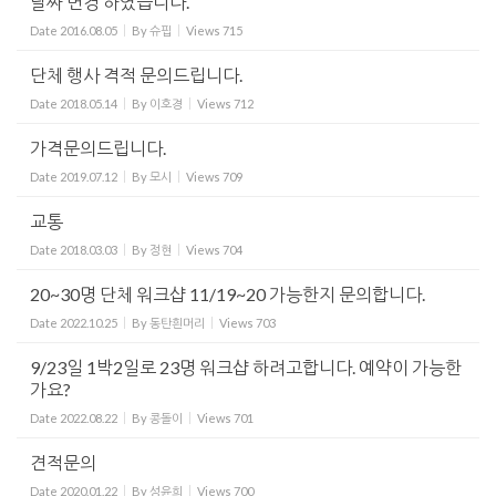
날짜 변경 하였습니다.
Date
2016.08.05
By
슈핍
Views
715
단체 행사 격적 문의드립니다.
Date
2018.05.14
By
이호경
Views
712
가격문의드립니다.
Date
2019.07.12
By
모시
Views
709
교통
Date
2018.03.03
By
정현
Views
704
20~30명 단체 워크샵 11/19~20 가능한지 문의합니다.
Date
2022.10.25
By
동탄흰머리
Views
703
9/23일 1박2일로 23명 워크샵 하려고합니다. 예약이 가능한
가요?
Date
2022.08.22
By
콩돌이
Views
701
견적문의
Date
2020.01.22
By
성윤희
Views
700