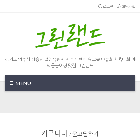
Sketchbook5, 스케치북5
Sketchbook5, 스케치북5
로그인
회원가입
경기도 양주시 장흥면 일영유원지 계곡가 펜션 워크숍 야유회 체육대회 야
외물놀이장 맛집 그린랜드
MENU
커뮤니티
/
묻고답하기