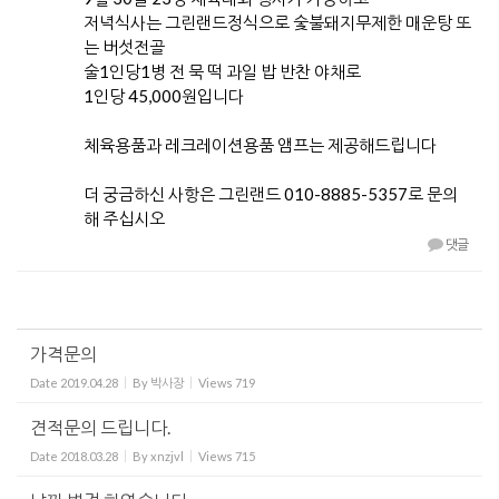
저녁식사는 그린랜드정식으로 숯불돼지무제한 매운탕 또
는 버섯전골
술1인당1병 전 묵 떡 과일 밥 반찬 야채로
1인당 45,000원입니다
체육용품과 레크레이션용품 앰프는 제공해드립니다
더 궁금하신 사항은 그린랜드 010-8885-5357로 문의
해 주십시오
댓글
가격문의
Date
2019.04.28
By
박사장
Views
719
견적문의 드립니다.
Date
2018.03.28
By
xnzjvl
Views
715