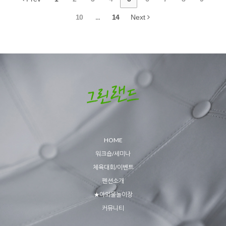
10
...
14
Next
HOME
워크숍/세미나
체육대회/이벤트
펜션소개
★야외물놀이장
커뮤니티