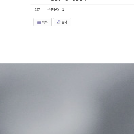
주류문의
257
1
목록
검색