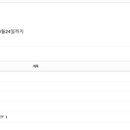
8월24일까지
제목
여부
1