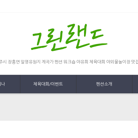
주시 장흥면 일영유원지 계곡가 펜션 워크숍 야유회 체육대회 야외물놀이장 맛
미나
체육대회/이벤트
펜션소개