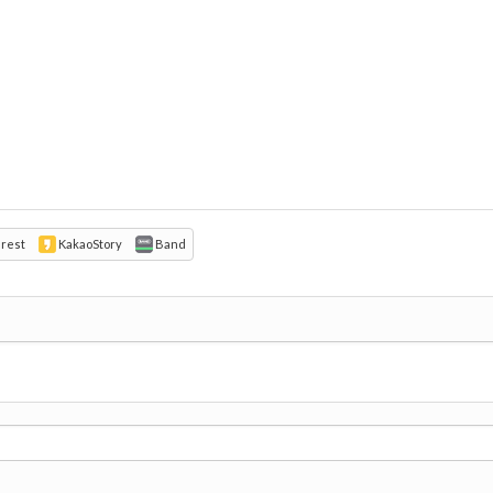
erest
KakaoStory
Band