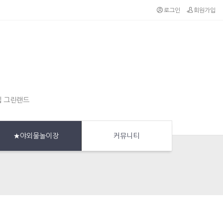
로그인
회원가입
집 그린랜드
★야외물놀이장
커뮤니티