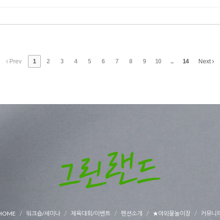
Prev
1
2
3
4
5
6
7
8
9
10
...
14
Next
HOME
워크숍/세미나
체육대회/이벤트
펜션소개
★야외물놀이장
커뮤니