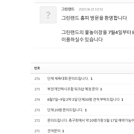
그린랜드
2025.06.21 10:52
?
그린랜드 홈피 방문을 환영합니다
그린랜드의 물놀이장을 7월4일부터 
이용하실수 있습니다
번호
단체 체육대회 문의드립니다.
276
1
부천개인택시조합 워크샵 예정 문의
275
1
8월7일~9일 2박 3일 단체30명 견적 부탁드립니다
274
1
단체 20명 문의드립니다.
273
1
문의드립니다. 축구회에서 약 20명가랑 5월 17일 예약가능
272
견적문의
271
1