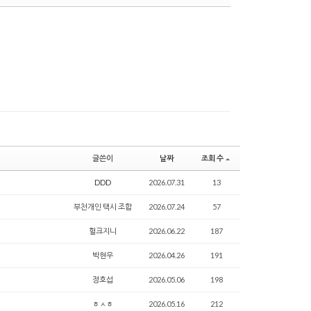
수정
삭제
댓글
글쓴이
날짜
조회 수
DDD
2026.07.31
13
부천개인 택시 조합
2026.07.24
57
헐크지니
2026.06.22
187
박현우
2026.04.26
191
정호섭
2026.05.06
198
ㅎㅅㅎ
2026.05.16
212