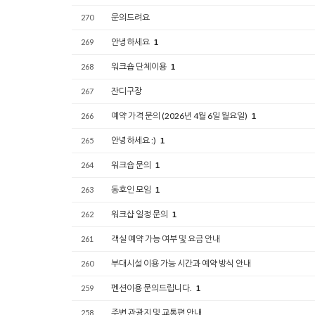
문의드려요
270
안녕하세요
269
1
워크숍 단체이용
268
1
잔디구장
267
예약 가격 문의 (2026년 4월 6일 월요일)
266
1
안녕하세요 :)
265
1
워크숍 문의
264
1
동호인 모임
263
1
워크샵 일정 문의
262
1
객실 예약 가능 여부 및 요금 안내
261
부대시설 이용 가능 시간과 예약 방식 안내
260
펜션이용 문의드립니다.
259
1
주변 관광지 및 교통편 안내
258