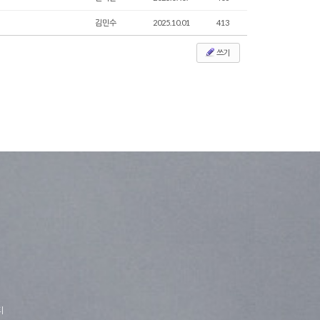
김민수
2025.10.01
413
쓰기
티