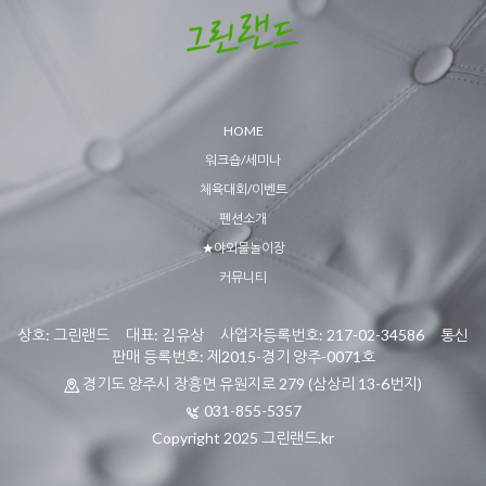
HOME
워크숍/세미나
체육대회/이벤트
펜션소개
★야외물놀이장
커뮤니티
상호: 그린랜드 대표: 김유상 사업자등록번호: 217-02-34586 통신
판매 등록번호: 제2015-경기 양주-0071호
경기도 양주시 장흥면 유원지로 279 (삼상리 13-6번지)
031-855-5357
Copyright 2025 그린랜드.kr