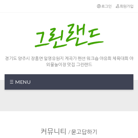
로그인
회원가입
경기도 양주시 장흥면 일영유원지 계곡가 펜션 워크숍 야유회 체육대회 야
외물놀이장 맛집 그린랜드
MENU
커뮤니티
/
묻고답하기