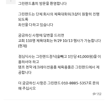
그린랜드홈피 방문을 환영합니다
그린랜드는 단체 회사의 체육대화워크샵이 원할히 진행
되도록
최선을 다하고 있습니다
궁금하신 사항에 답변을 드리면
교회 110명 체육대회는 9/29 10/13 행사가 가능합니다
(현재)
점심식사는 그린랜드정식(술빼고 1인당 41,000원)을 이
용하셔야 하고
앰프 천막 레크레이션용품 체육용품은 그린랜드에서 제
공합니다
더 궁금하신 사항은 그린랜드 010-8885-5357로 문의
해 주십시오
댓글