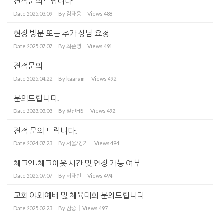
견적문의드립니다
Date
2025.03.09
By
김태웅
Views
488
현장 방문 또는 추가 상담 요청
Date
2025.07.07
By
최준영
Views
491
견적문의
Date
2025.04.22
By
kaaram
Views
492
문의드립니다.
Date
2023.05.03
By
일산HB
Views
492
견적 문의 드립니다.
Date
2024.07.23
By
서울/경기
Views
494
체크인·체크아웃 시간 및 연장 가능 여부
Date
2025.07.07
By
서태빈
Views
494
교회 야외예배 및 체육대회 문의드립니다
Date
2025.02.23
By
잠중
Views
497