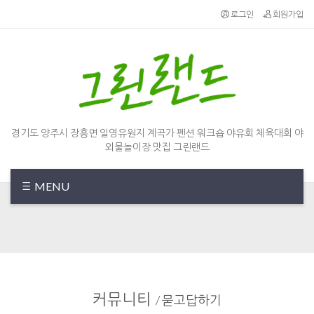
Sketchbook5, 스케치북5
Sketchbook5, 스케치북5
로그인
회원가입
경기도 양주시 장흥면 일영유원지 계곡가 펜션 워크숍 야유회 체육대회 야
외물놀이장 맛집 그린랜드
MENU
커뮤니티
/
묻고답하기