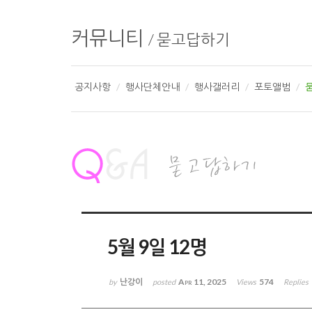
커뮤니티
/
묻고답하기
공지사항
행사단체안내
행사갤러리
포토앨범
5월 9일 12명
난강이
Apr 11, 2025
574
by
posted
Views
Replies