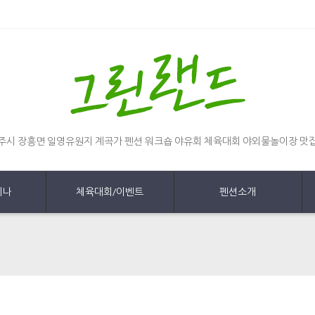
주시 장흥면 일영유원지 계곡가 펜션 워크숍 야유회 체육대회 야외물놀이장 맛
미나
체육대회/이벤트
펜션소개