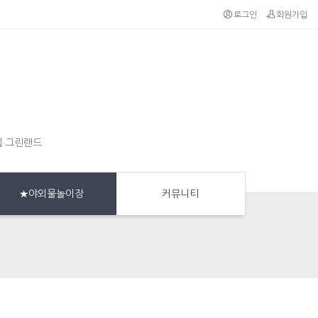
로그인
회원가입
집 그린랜드
★야외물놀이장
커뮤니티