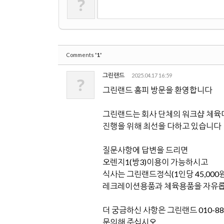
?
'1'
Comments
그린랜드
2025.04.17 16:59
?
그린랜드 홈피 방문을 환영합니다
그린랜드는 회사 단체의 워크샵 체육
진행을 위해 최선을 다하고 있습니다
질문사항에 답변을 드리면
오렌지1(방3)이용이 가능하시고
식사는 그린랜드정식(1인당 45,000
레크레이션용품과 체육용품을 자유롭
더 궁금하신 사항은 그린랜드 010-88
문의해 주십시오