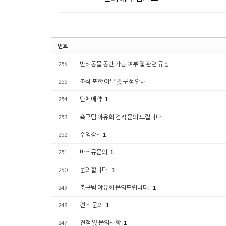
번호
반려동물 동반 가능 여부 및 관련 규정
256
조식 포함 여부 및 구성 안내
255
단체예약
254
1
축구팀 야유회 견적 문의 드립니다.
253
수영장~
252
1
바베큐문의
251
1
문의합니다.
250
1
축구팀 야유회 문의드립니다.
249
1
견적 문의
248
1
견적 및 문의사항
247
1