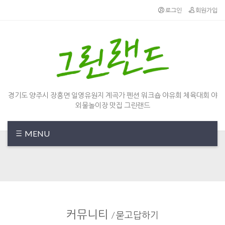
Sketchbook5, 스케치북5
Sketchbook5, 스케치북5
로그인
회원가입
경기도 양주시 장흥면 일영유원지 계곡가 펜션 워크숍 야유회 체육대회 야
외물놀이장 맛집 그린랜드
MENU
커뮤니티
/
묻고답하기