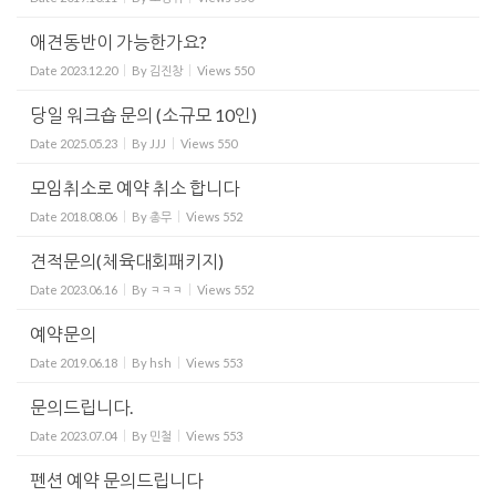
애견동반이 가능한가요?
Date
2023.12.20
By
김진창
Views
550
당일 워크숍 문의 (소규모 10인)
Date
2025.05.23
By
JJJ
Views
550
모임취소로 예약 취소 합니다
Date
2018.08.06
By
총무
Views
552
견적문의(체육대회패키지)
Date
2023.06.16
By
ㅋㅋㅋ
Views
552
예약문의
Date
2019.06.18
By
hsh
Views
553
문의드립니다.
Date
2023.07.04
By
민철
Views
553
펜션 예약 문의드립니다