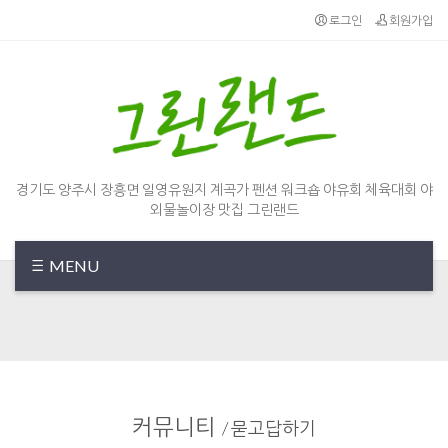
Sketchbook5, 스케치북5
Sketchbook5, 스케치북5
로그인
회원가입
경기도 양주시 장흥면 일영유원지 계곡가 펜션 워크숍 야유회 체육대회 야
외물놀이장 맛집 그린랜드
MENU
커뮤니티
/
묻고답하기