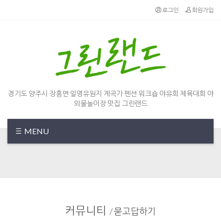
Sketchbook5, 스케치북5
Sketchbook5, 스케치북5
로그인
회원가입
경기도 양주시 장흥면 일영유원지 계곡가 펜션 워크숍 야유회 체육대회 야
외물놀이장 맛집 그린랜드
MENU
커뮤니티
/
묻고답하기