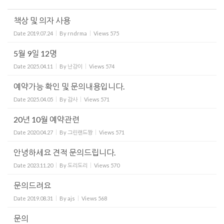
책상 및 의자 사용
Date
2019.07.24
By
rndrma
Views
575
5월 9일 12명
Date
2025.04.11
By
난강이
Views
574
예약가능 확인 및 문의내용입니다.
Date
2025.04.05
By
감사
Views
571
20년 10월 예약관련
Date
2020.04.27
By
그린랜드짱
Views
571
안녕하세요 견적 문의드립니다.
Date
2023.11.20
By
도리도리
Views
570
문의드려요
Date
2019.08.31
By
ajs
Views
568
문의