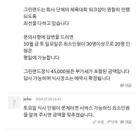
그린랜드는 회사 단체의 체육대회 워크샵이 원할히 진행
되도록
최선을 다하고 있습니다
문의사항에 답변을 드리면
10월 금 토 일요일은 최소인원이 30명이상으로 20명 인
원은
평일에 가능합니다
그린랜드정식 45,000원은 부가세가 포함된 금액입니다
답사 가능하며 식사장소는 예약시 확정됩니다
댓글
john
2024.07.04 16:43
?
토요일 식사 인원이 문제라면 서비스 가능하신 최소인원
을 알려 주시면 금액을 맞추겠습니다.
수정
삭제
댓글