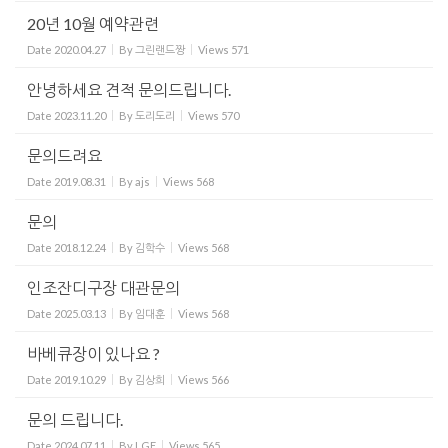
20년 10월 예약관련
Date
2020.04.27
By
그린랜드짱
Views
571
안녕하세요 견적 문의드립니다.
Date
2023.11.20
By
도리도리
Views
570
문의드려요
Date
2019.08.31
By
ajs
Views
568
문의
Date
2018.12.24
By
김학수
Views
568
인조잔디구장 대관문의
Date
2025.03.13
By
임대훈
Views
568
바베큐장이 있나요 ?
Date
2019.10.29
By
김상희
Views
566
문의 드립니다.
Date
2024.07.11
By
LGE
Views
565