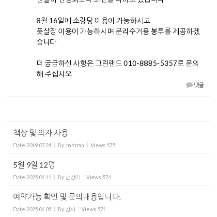
8월 16일에 소강당 이용이 가능하시고
풋살장 이용이 가능하시며 분리수거용 봉투를 제공하겠
습니다
더 궁금하신 사항은 그린랜드 010-8885-5357로 문의
해 주십시오
댓글
책상 및 의자 사용
Date
2019.07.24
By
rndrma
Views
575
5월 9일 12명
Date
2025.04.11
By
난강이
Views
574
예약가능 확인 및 문의내용입니다.
Date
2025.04.05
By
감사
Views
571