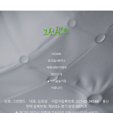
HOME
워크숍/세미나
체육대회/이벤트
펜션소개
★야외물놀이장
커뮤니티
상호: 그린랜드 대표: 김유상 사업자등록번호: 217-02-34586 통신
판매 등록번호: 제2015-경기 양주-0071호
경기도 양주시 장흥면 유원지로 279 (삼상리 13-6번지)