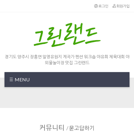
Sketchbook5, 스케치북5
Sketchbook5, 스케치북5
로그인
회원가입
경기도 양주시 장흥면 일영유원지 계곡가 펜션 워크숍 야유회 체육대회 야
외물놀이장 맛집 그린랜드
MENU
커뮤니티
/
묻고답하기