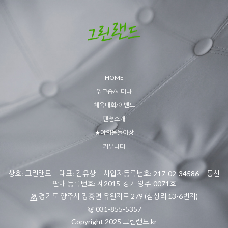
HOME
워크숍/세미나
체육대회/이벤트
펜션소개
★야외물놀이장
커뮤니티
상호: 그린랜드 대표: 김유상 사업자등록번호: 217-02-34586 통신
판매 등록번호: 제2015-경기 양주-0071호
경기도 양주시 장흥면 유원지로 279 (삼상리 13-6번지)
031-855-5357
Copyright 2025 그린랜드.kr