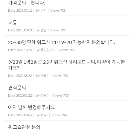
가격문의드립니다.
Date
2019.07.12
By
모시
Views
709
교통
Date
2018.03.03
By
정현
Views
704
20~30명 단체 워크샵 11/19~20 가능한지 문의합니다.
Date
2022.10.25
By
동탄흰머리
Views
703
9/23일 1박2일로 23명 워크샵 하려고합니다. 예약이 가능한
가요?
Date
2022.08.22
By
콩돌이
Views
701
견적문의
Date
2020.01.22
By
성윤희
Views
700
예약 날짜 변경해주세요
Date
2017.08.06
By
1167
Views
694
워크숍관련 문의