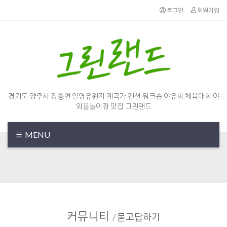
Sketchbook5, 스케치북5
Sketchbook5, 스케치북5
로그인
회원가입
경기도 양주시 장흥면 일영유원지 계곡가 펜션 워크숍 야유회 체육대회 야
외물놀이장 맛집 그린랜드
MENU
커뮤니티
/
묻고답하기