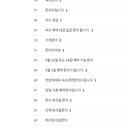
예약문의
96
1
문의드립니다
95
1
조식 제공
94
1
숙소 예약 대금 입금 문의 합니다.
93
1
가격문의
92
2
문의드려요
91
1
5월 13일 또는 14일 예약 가능 문의
90
5월 1일 예약 문의 드립니다.
89
2
안녕하세요 숙소관련문의드립니다
88
1
당일 사용 예약문의입니다
87
1
회사 워크숍 문의
86
1
단체 워크숍문의
85
1
회사워크샵문의
84