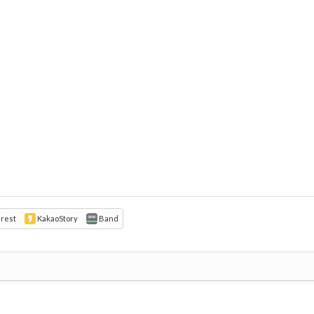
erest
KakaoStory
Band