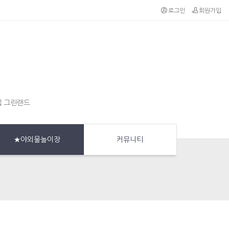
로그인
회원가입
집 그린랜드
★야외물놀이장
커뮤니티