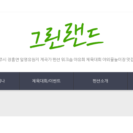
주시 장흥면 일영유원지 계곡가 펜션 워크숍 야유회 체육대회 야외물놀이장 맛
미나
체육대회/이벤트
펜션소개