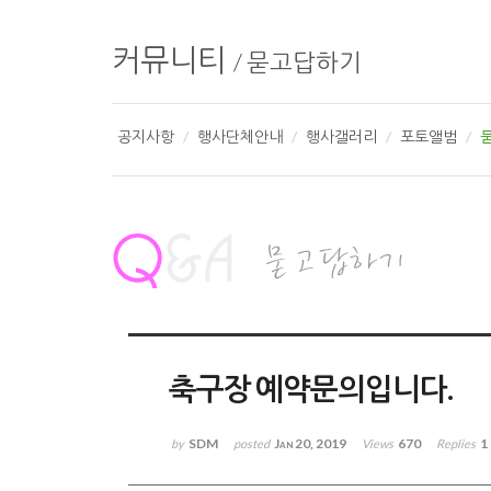
커뮤니티
/
묻고답하기
공지사항
행사단체안내
행사갤러리
포토앨범
축구장 예약문의입니다.
SDM
Jan 20, 2019
670
1
by
posted
Views
Replies