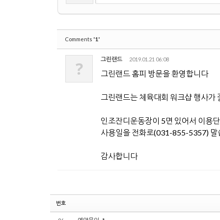
'1'
Comments
그린랜드
2019.01.21 06:08
?
그린랜드 홈피 방문을 환영합니다
그린랜드는 체육대회 워크샵 행사가 
인조잔디운동장이 5면 있어서 이용단
사용일을 전화로(031-855-5357)
감사합니다
번호