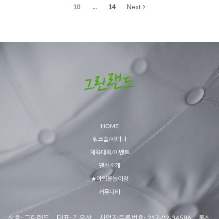
10
...
14
Next
HOME
워크숍/세미나
체육대회/이벤트
펜션소개
★야외물놀이장
커뮤니티
상호: 그린랜드 대표: 김유상 사업자등록번호: 217-02-34586 통신