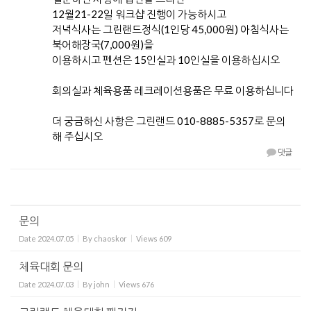
12월21-22일 워크샵 진행이 가능하시고
저녁식사는 그린랜드정식(1인당 45,000원) 아침식사는
북어해장국(7,000원)을
이용하시고 펜션은 15인실과 10인실을 이용하십시오
회의실과 체육용품 레크레이션용품은 무료 이용하십니다
더 궁금하신 사항은 그린랜드 010-8885-5357로 문의
해 주십시오
댓글
문의
Date
2024.07.05
By
chaoskor
Views
609
체육대회 문의
Date
2024.07.03
By
john
Views
676