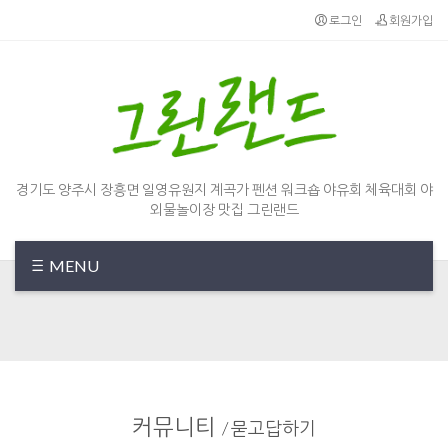
Sketchbook5, 스케치북5
Sketchbook5, 스케치북5
로그인
회원가입
경기도 양주시 장흥면 일영유원지 계곡가 펜션 워크숍 야유회 체육대회 야
외물놀이장 맛집 그린랜드
MENU
커뮤니티
/
묻고답하기