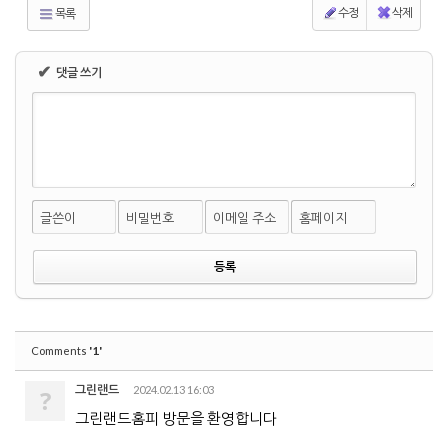
수정
삭제
목록
✔
댓글 쓰기
글쓴이
비밀번호
이메일 주소
홈페이지
'1'
Comments
그린랜드
2024.02.13 16:03
?
그린랜드홈피 방문을 환영합니다