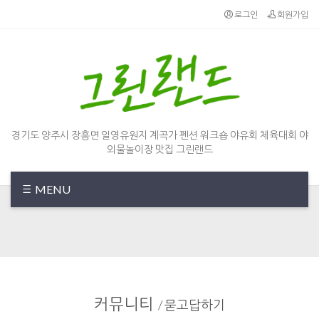
Sketchbook5, 스케치북5
Sketchbook5, 스케치북5
로그인
회원가입
경기도 양주시 장흥면 일영유원지 계곡가 펜션 워크숍 야유회 체육대회 야
외물놀이장 맛집 그린랜드
MENU
커뮤니티
/
묻고답하기