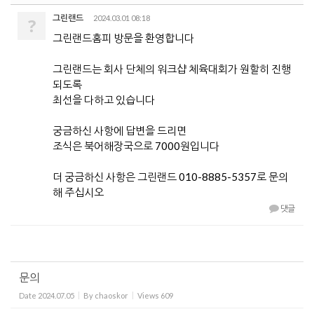
그린랜드
2024.03.01 08:18
?
그린랜드홈피 방문을 환영합니다
그린랜드는 회사 단체의 워크샵 체육대회가 원할히 진행
되도록
최선을 다하고 있습니다
궁금하신 사항에 답변을 드리면
조식은 북어해장국으로 7000원입니다
더 궁금하신 사항은 그린랜드 010-8885-5357로 문의
해 주십시오
댓글
문의
Date
2024.07.05
By
chaoskor
Views
609