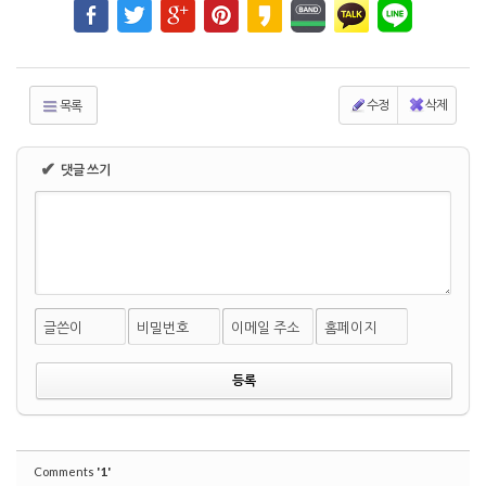
강
남
출
장
수정
삭제
목록
안
마
출
✔
댓글 쓰기
장
안
마
글쓴이
비밀번호
이메일 주소
홈페이지
'1'
Comments