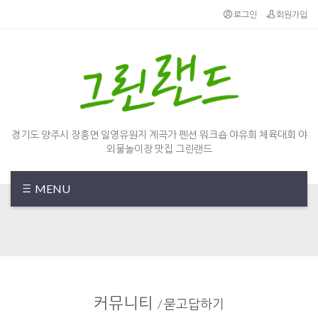
Sketchbook5, 스케치북5
Sketchbook5, 스케치북5
로그인
회원가입
경기도 양주시 장흥면 일영유원지 계곡가 펜션 워크숍 야유회 체육대회 야
외물놀이장 맛집 그린랜드
MENU
커뮤니티
/
묻고답하기