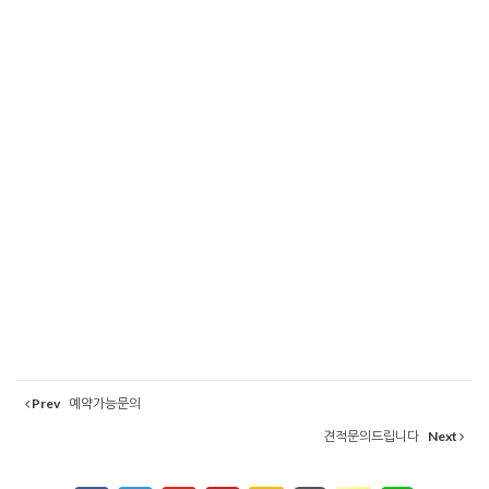
서
울
Prev
예약가능문의
출
장
견적문의드립니다
Next
안
마