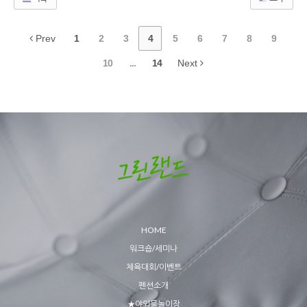
Prev
1
2
3
4
5
6
7
8
9
10
...
14
Next
HOME
워크숍/세미나
체육대회/이벤트
펜션소개
★야외물놀이장