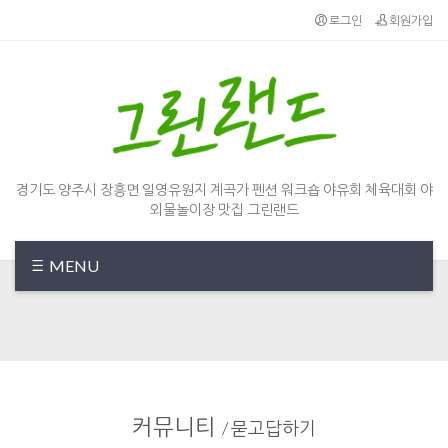
Sketchbook5, 스케치북5
Sketchbook5, 스케치북5
로그인
회원가입
경기도 양주시 장흥면 일영유원지 계곡가 펜션 워크숍 야유회 체육대회 야
외물놀이장 맛집 그린랜드
MENU
커뮤니티
/
묻고답하기