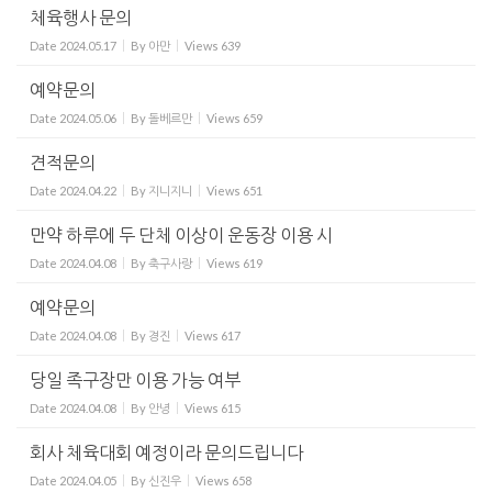
체육행사 문의
Date
2024.05.17
By
아만
Views
639
예약문의
Date
2024.05.06
By
돌베르만
Views
659
견적문의
Date
2024.04.22
By
지니지니
Views
651
만약 하루에 두 단체 이상이 운동장 이용 시
Date
2024.04.08
By
축구사랑
Views
619
예약문의
Date
2024.04.08
By
경진
Views
617
당일 족구장만 이용 가능 여부
Date
2024.04.08
By
안녕
Views
615
회사 체육대회 예정이라 문의드립니다
Date
2024.04.05
By
신진우
Views
658