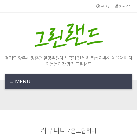
Sketchbook5, 스케치북5
Sketchbook5, 스케치북5
로그인
회원가입
경기도 양주시 장흥면 일영유원지 계곡가 펜션 워크숍 야유회 체육대회 야
외물놀이장 맛집 그린랜드
MENU
커뮤니티
/
묻고답하기