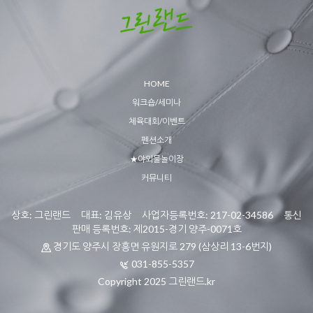
HOME
워크숍/세미나
체육대회/이벤트
펜션소개
★야외물놀이장
커뮤니티
상호: 그린랜드 대표: 김유상 사업자등록번호: 217-02-34586 통신
판매 등록번호: 제2015-경기 양주-0071호
경기도 양주시 장흥면 유원지로 279 (삼상리 13-6번지)
031-855-5357
Copyright 2025 그린랜드.kr