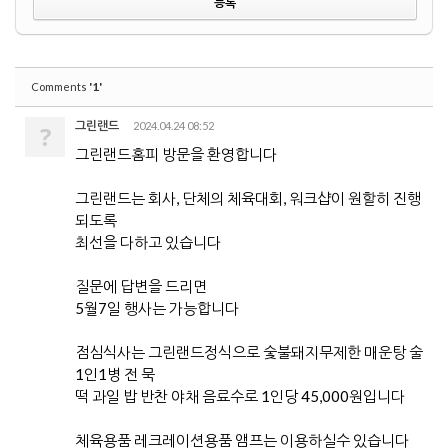
'1'
Comments
그린랜드
2024.04.24 08:52
?
그린랜드홈피 방문을 환영합니다
그린랜드는 회사, 단체의 체육대회, 워크샵이 원할히 진행
되도록
최선을 다하고 있습니다
질문에 답변을 드리면
5월7일 행사는 가능합니다
점심식사는 그린랜드정식으로 숯불돼지무제한 매운탕 술
1인1병 전 묵
떡 과일 밥 반찬 야채 음료수로 1인당 45,000원입니다
체육용품 레크레이션용품 앰프는 이용하실수 있습니다