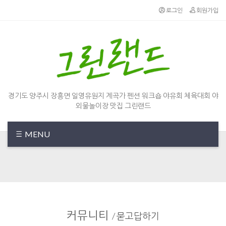
로그인
회원가입
경기도 양주시 장흥면 일영유원지 계곡가 펜션 워크숍 야유회 체육대회 야
외물놀이장 맛집 그린랜드
MENU
커뮤니티
/
묻고답하기