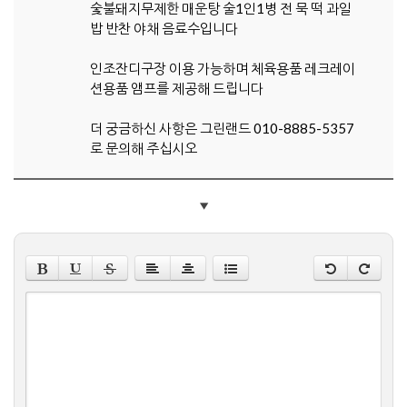
숯불돼지무제한 매운탕 술1인1병 전 묵 떡 과일
밥 반찬 야채 음료수입니다
인조잔디구장 이용 가능하며 체육용품 레크레이
션용품 앰프를 제공해 드립니다
더 궁금하신 사항은 그린랜드 010-8885-5357
로 문의해 주십시오
▼