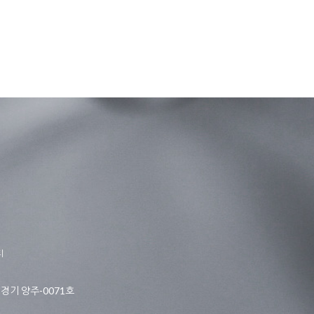
티
경기 양주-0071호