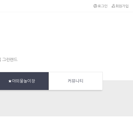
로그인
회원가입
집 그린랜드
★야외물놀이장
커뮤니티