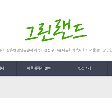
주시 장흥면 일영유원지 계곡가 펜션 워크숍 야유회 체육대회 야외물놀이장 맛
미나
체육대회/이벤트
펜션소개