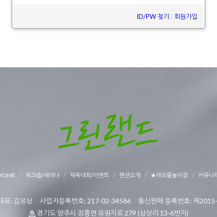
ID/PW 찾기
|
회원가입
HOME
워크숍/세미나
체육대회/이벤트
펜션소개
★야외물놀이장
커뮤니
표: 김유상 사업자등록번호: 217-02-34586 통신판매 등록번호: 제2015-
경기도 양주시 장흥면 유원지로 279 (삼상리 13-6번지)