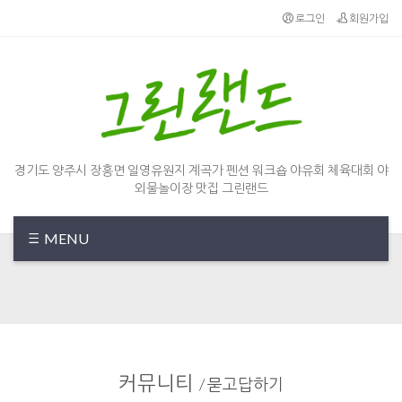
로그인
회원가입
경기도 양주시 장흥면 일영유원지 계곡가 펜션 워크숍 야유회 체육대회 야
외물놀이장 맛집 그린랜드
MENU
커뮤니티
/
묻고답하기