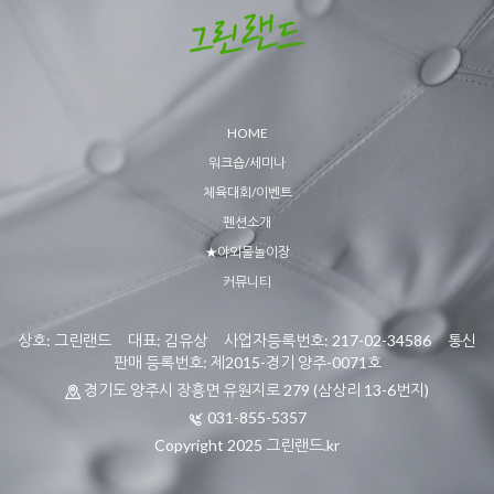
HOME
워크숍/세미나
체육대회/이벤트
펜션소개
★야외물놀이장
커뮤니티
상호: 그린랜드 대표: 김유상 사업자등록번호: 217-02-34586 통신
판매 등록번호: 제2015-경기 양주-0071호
경기도 양주시 장흥면 유원지로 279 (삼상리 13-6번지)
031-855-5357
Copyright 2025 그린랜드.kr