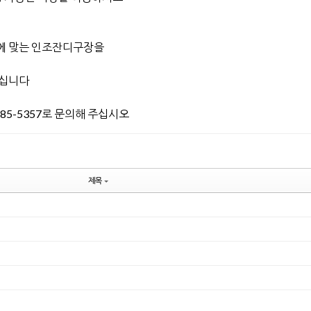
에 맞는 인조잔디구장을
하십니다
85-5357로 문의해 주십시오
제목