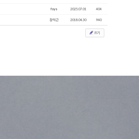
foys
2025.07.01
404
장석근
2018.04.30
940
쓰기