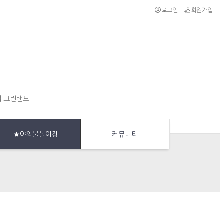
로그인
회원가입
집 그린랜드
★야외물놀이장
커뮤니티