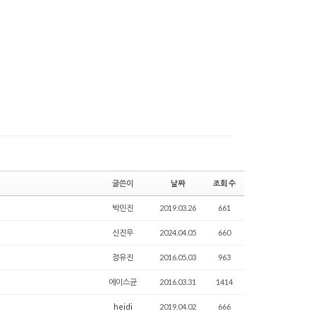
글쓴이
날짜
조회 수
박민진
2019.03.26
661
신진우
2024.04.05
660
정유진
2016.05.03
963
에이스균
2016.03.31
1414
heidi
2019.04.02
666