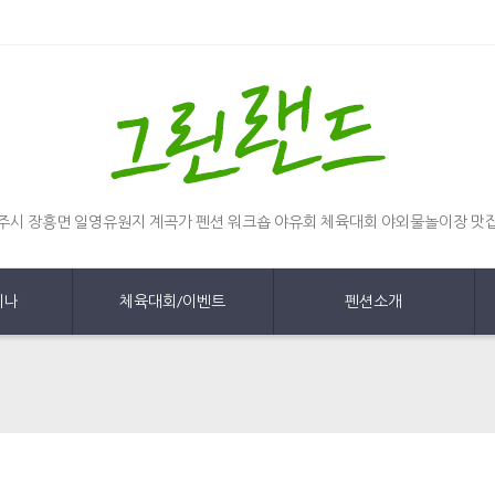
주시 장흥면 일영유원지 계곡가 펜션 워크숍 야유회 체육대회 야외물놀이장 맛
미나
체육대회/이벤트
펜션소개