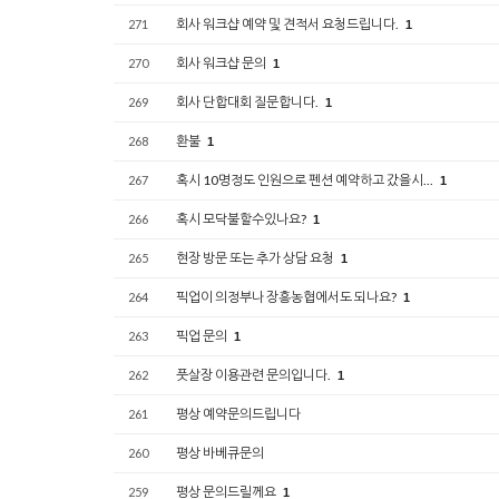
회사 워크샵 예약 및 견적서 요청드립니다.
271
1
회사 워크샵 문의
270
1
회사 단합대회 질문합니다.
269
1
환불
268
1
혹시 10명정도 인원으로 펜션 예약하고 갔을시...
267
1
혹시 모닥불할수있나요?
266
1
현장 방문 또는 추가 상담 요청
265
1
픽업이 의정부나 장흥농협에서도 되나요?
264
1
픽업 문의
263
1
풋살장 이용관련 문의입니다.
262
1
평상 예약문의드립니다
261
평상 바베큐문의
260
평상 문의드릴께요
259
1