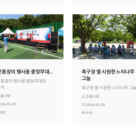
동장의 행사용 중앙무대...
족구장 옆 시원한 느티나무
그늘
동장의 행사용 중앙무대와
부석
족구장 옆 시원한 느티나무 그
흥사랑
장흥사랑
016.05.30
2016.05.30
092
970