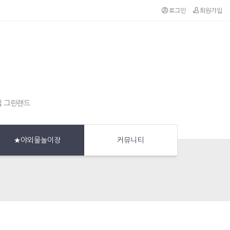
로그인
회원가입
집 그린랜드
★야외물놀이장
커뮤니티