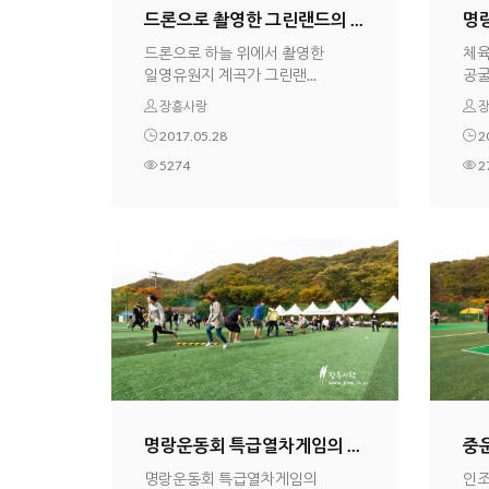
드론으로 촬영한 그린랜드의 ...
명랑
드론으로 하늘 위에서 촬영한
체육
일영유원지 계곡가 그린랜...
공굴
장흥사랑
장
2017.05.28
2
5274
2
명랑운동회 특급열차게임의 ...
중운
명랑운동회 특급열차게임의
인조