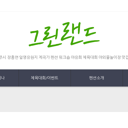
주시 장흥면 일영유원지 계곡가 펜션 워크숍 야유회 체육대회 야외물놀이장 맛
미나
체육대회/이벤트
펜션소개