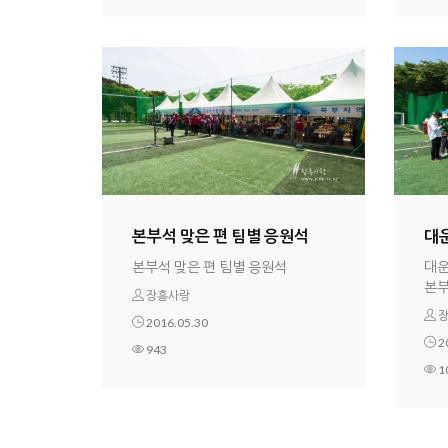
본부석 맞은 편 팀별 응원석
대운
본부석 맞은 편 팀별 응원석
대운
본
장흥사랑
장
2016.05.30
2
943
1