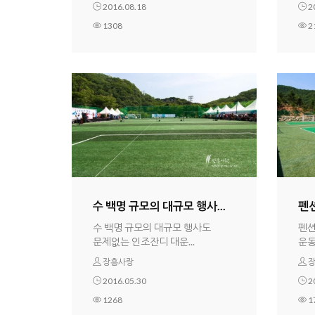
2016.08.18
2
1308
2
수 백명 규모의 대규모 행사...
펜션
수 백명 규모의 대규모 행사도
펜션
문제없는 인조잔디 대운...
운동
장흥사랑
장
2016.05.30
2
1268
1