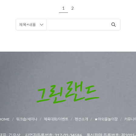
1
2
HOME
워크숍/세미나
체육대회/이벤트
펜션소개
★야외물놀이장
커뮤니
표: 김유상 사업자등록번호: 217-02-34586 통신판매 등록번호: 제2015-