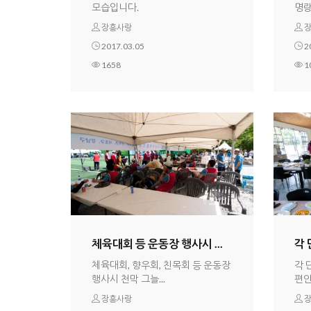
모습입니다.
명랑
장흥사랑
장
2017.03.05
2
1658
1
체육대회 등 운동장 행사시 ...
각 
체육대회, 향우회, 친목회 등 운동장
각 
행사시 천막 그늘...
편안
장흥사랑
장