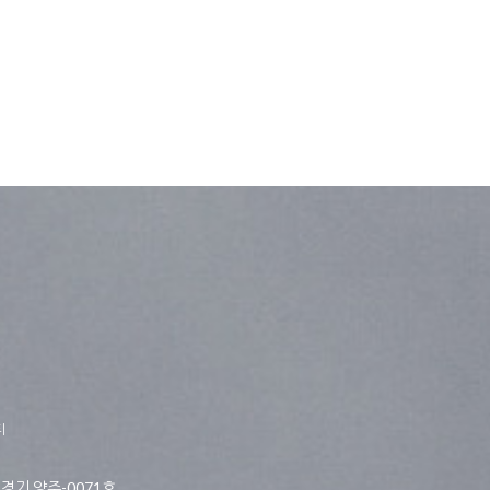
티
경기 양주-0071호