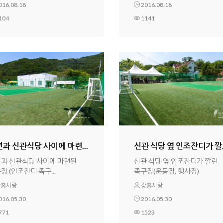
016.08.18
2016.08.18
104
1141
과 신관식당 사이에 마련...
신관 식당 옆 인조잔디가 깔..
과 신관식당 사이에 마련된
신관 식당 옆 인조잔디가 깔린
장 (인조잔디 족구...
족구장(운동장, 행사장)
흥사랑
장흥사랑
016.05.30
2016.05.30
771
1523