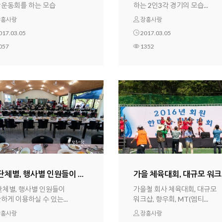
운동회를 하는 모습
하는 2인3각 경기의 모습...
흥사랑
장흥사랑
017.03.05
2017.03.05
057
1352
단체별, 행사별 인원들이 ...
가을 체육대회, 대규모 워크.
단체별, 행사별 인원들이
가을철 회사 체육대회, 대규모
하게 이용하실 수 있는...
워크샵, 향우회, MT(엠티...
흥사랑
장흥사랑