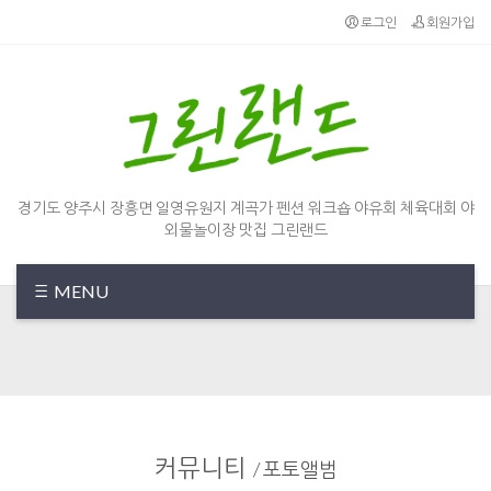
로그인
회원가입
경기도 양주시 장흥면 일영유원지 계곡가 펜션 워크숍 야유회 체육대회 야
외물놀이장 맛집 그린랜드
MENU
커뮤니티
/
포토앨범