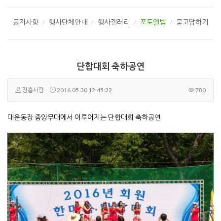
공지사항
행사단체안내
행사갤러리
포토앨범
묻고답하기
단합대회 축하공연
장흥사랑
2016.05.30 12:45:22
780
대운동장 중앙무대에서 이루어지는 단합대회 축하공연