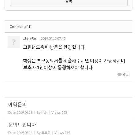
'1'
Comments
그린랜드
2019.04.13 07:45
?
그린랜드홈피 방문을 환영합니다
학생은 부모동의서를 제출해주시면 이용이 가능하시며
보호자 1인이상이 동행하셔야 합니다
댓글
예약문의
Date
2019.06.18
By
hsh
Views
553
문의드립니다
Date
2019.06.14
By
모오옹
Views
589