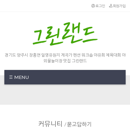
Sketchbook5, 스케치북5
Sketchbook5, 스케치북5
로그인
회원가입
경기도 양주시 장흥면 일영유원지 계곡가 펜션 워크숍 야유회 체육대회 야
외물놀이장 맛집 그린랜드
MENU
커뮤니티
/
묻고답하기