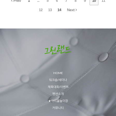
Prev
1
...
5
6
7
8
9
10
11
12
13
14
Next
HOME
워크숍/세미나
체육대회/이벤트
펜션소개
★야외물놀이장
커뮤니티