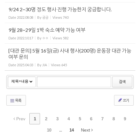
9/24 2~30명 정도 행사 진행 가능한지 궁금합니다.
Date
2022.08.08
By
궁금
Views
740
9월 28~29일 1박 숙소 예약 가능 여부
Date
2022.10.17
By
ㅇㅇ
Views
582
[대관 문의] 5월 16일(금) 사내 행사(200명) 운동장 대관 가능
여부 문의
Date
2025.04.03
By
JIA
Views
645
검색
목록
쓰기
Prev
1
2
3
4
5
6
7
8
9
10
...
14
Next