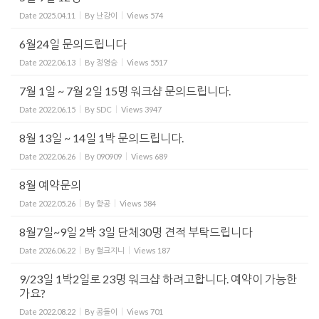
Date
2025.04.11
By
난강이
Views
574
6월24일 문의드립니다
Date
2022.06.13
By
정영승
Views
5517
7월 1일 ~ 7월 2일 15명 워크샵 문의드립니다.
Date
2022.06.15
By
SDC
Views
3947
8월 13일 ~ 14일 1박 문의드립니다.
Date
2022.06.26
By
090909
Views
689
8월 예약문의
Date
2022.05.26
By
항공
Views
584
8월7일~9일 2박 3일 단체30명 견적 부탁드립니다
Date
2026.06.22
By
헐크지니
Views
187
9/23일 1박2일로 23명 워크샵 하려고합니다. 예약이 가능한
가요?
Date
2022.08.22
By
콩돌이
Views
701