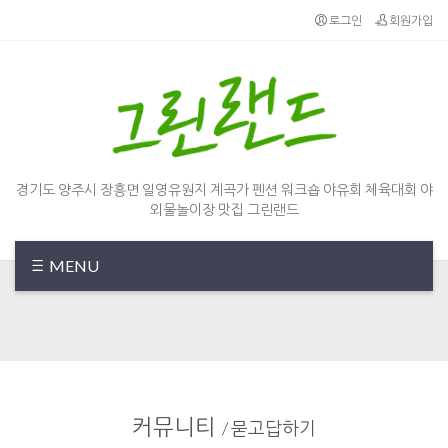
Sketchbook5, 스케치북5
Sketchbook5, 스케치북5
로그인
회원가입
경기도 양주시 장흥면 일영유원지 계곡가 펜션 워크숍 야유회 체육대회 야
외물놀이장 맛집 그린랜드
MENU
커뮤니티
/
묻고답하기