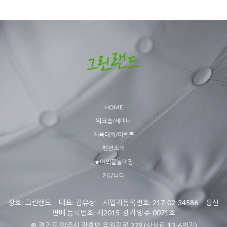
HOME
워크숍/세미나
체육대회/이벤트
펜션소개
★야외물놀이장
커뮤니티
상호: 그린랜드 대표: 김유상 사업자등록번호: 217-02-34586 통신
판매 등록번호: 제2015-경기 양주-0071호
경기도 양주시 장흥면 유원지로 279 (삼상리 13-6번지)