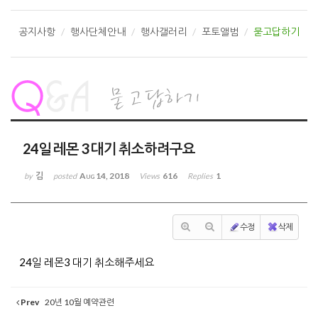
공지사항
행사단체안내
행사갤러리
포토앨범
묻고답하기
24일 레몬 3 대기 취소하려구요
김
Aug 14, 2018
616
1
by
posted
Views
Replies
수정
삭제
24일 레몬3 대기 취소해주세요
Prev
20년 10월 예약관련