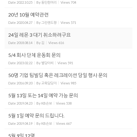
Date
2022.10.25
By
동탄흰머리
Views
704
20년 10월 예약관련
Date
2020.04.27
By
그린랜드짱
Views
571
24일 레몬 3 대기 취소하려구요
Date
2018.08.14
By
김
Views
616
5/4 회사 단체 운동회 문의
Date
2023.02.22
By
별당아씨
Views
591
50명 기업 팀빌딩 혹은 레크레이션 당일 행사 문의
Date
2016.09.20
By
교육담당자
Views
985
5월 13일 또는 14일 예약 가능 문의
Date
2019.04.23
By
KB손보
Views
538
5월 1일 예약 문의 드립니다.
Date
2019.04.19
By
KB손보
Views
667
5월 9일 12명