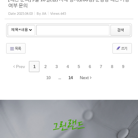
여부 문의
Date
2025.04.03
By
JIA
Views
645
검색
목록
쓰기
Prev
1
2
3
4
5
6
7
8
9
10
...
14
Next