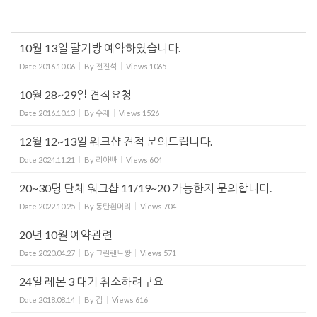
10월 13일 딸기방 예약하였습니다.
Date
2016.10.06
By
전진석
Views
1065
10월 28~29일 견적요청
Date
2016.10.13
By
수재
Views
1526
12월 12~13일 워크샵 견적 문의드립니다.
Date
2024.11.21
By
리아빠
Views
604
20~30명 단체 워크샵 11/19~20 가능한지 문의합니다.
Date
2022.10.25
By
동탄흰머리
Views
704
20년 10월 예약관련
Date
2020.04.27
By
그린랜드짱
Views
571
24일 레몬 3 대기 취소하려구요
Date
2018.08.14
By
김
Views
616