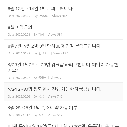
8월 13일 ~ 14일 1박 문의드립니다.
Date
2022.06.26
By
090909
Views
689
8월 예약문의
Date
2022.05.26
By
항공
Views
584
8월7일~9일 2박 3일 단체30명 견적 부탁드립니다
Date
2026.06.22
By
헐크지니
Views
187
9/23일 1박2일로 23명 워크샵 하려고합니다. 예약이 가능한
가요?
Date
2022.08.22
By
콩돌이
Views
701
9/24 2~30명 정도 행사 진행 가능한지 궁금합니다.
Date
2022.08.08
By
궁금
Views
740
9월 28~29일 1박 숙소 예약 가능 여부
Date
2022.10.17
By
ㅇㅇ
Views
582
[대관 문의] 5월 16일(금) 사내 행사(200명) 운동장 대관 가능