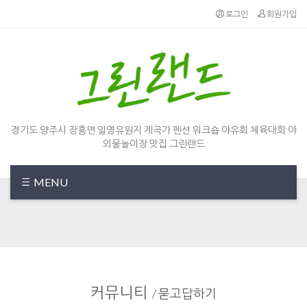
Sketchbook5, 스케치북5
Sketchbook5, 스케치북5
로그인
회원가입
경기도 양주시 장흥면 일영유원지 계곡가 펜션 워크숍 야유회 체육대회 야
외물놀이장 맛집 그린랜드
MENU
커뮤니티
/
묻고답하기