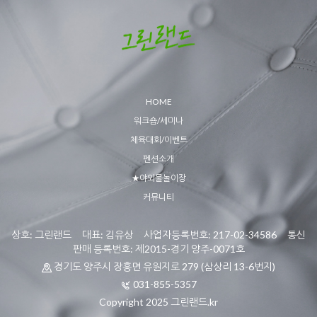
HOME
워크숍/세미나
체육대회/이벤트
펜션소개
★야외물놀이장
커뮤니티
상호: 그린랜드 대표: 김유상 사업자등록번호: 217-02-34586 통신
판매 등록번호: 제2015-경기 양주-0071호
경기도 양주시 장흥면 유원지로 279 (삼상리 13-6번지)
031-855-5357
Copyright 2025 그린랜드.kr