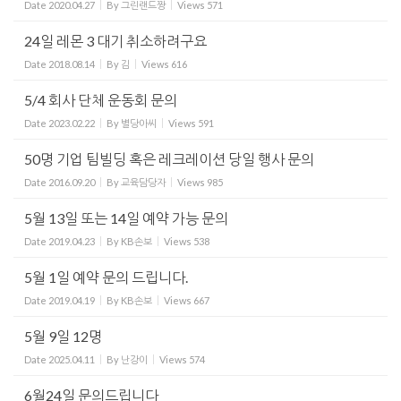
Date
2020.04.27
By
그린랜드짱
Views
571
24일 레몬 3 대기 취소하려구요
Date
2018.08.14
By
김
Views
616
5/4 회사 단체 운동회 문의
Date
2023.02.22
By
별당아씨
Views
591
50명 기업 팀빌딩 혹은 레크레이션 당일 행사 문의
Date
2016.09.20
By
교육담당자
Views
985
5월 13일 또는 14일 예약 가능 문의
Date
2019.04.23
By
KB손보
Views
538
5월 1일 예약 문의 드립니다.
Date
2019.04.19
By
KB손보
Views
667
5월 9일 12명
Date
2025.04.11
By
난강이
Views
574
6월24일 문의드립니다