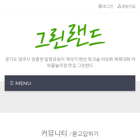
Sketchbook5, 스케치북5
Sketchbook5, 스케치북5
로그인
회원가입
경기도 양주시 장흥면 일영유원지 계곡가 펜션 워크숍 야유회 체육대회 야
외물놀이장 맛집 그린랜드
MENU
커뮤니티
/
묻고답하기