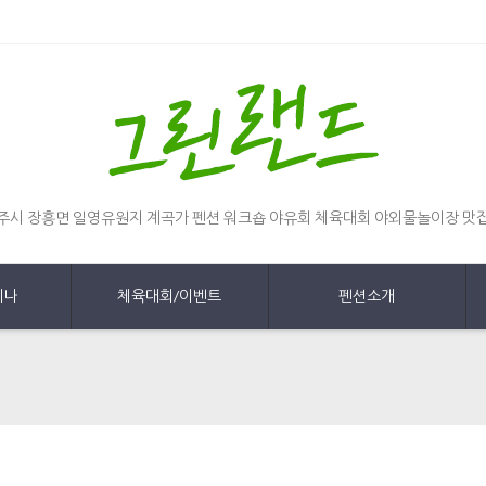
주시 장흥면 일영유원지 계곡가 펜션 워크숍 야유회 체육대회 야외물놀이장 맛
미나
체육대회/이벤트
펜션소개