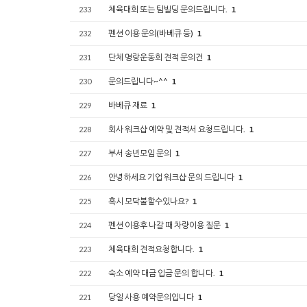
체육대회 또는 팀빌딩 문의드립니다.
233
1
펜션 이용 문의(바베큐 등)
232
1
단체 명랑운동회 견적 문의건
231
1
문의드립니다~^^
230
1
바베큐 재료
229
1
회사 워크샵 예약 및 견적서 요청드립니다.
228
1
부서 송년모임 문의
227
1
안녕하세요 기업 워크샵 문의 드립니다
226
1
혹시 모닥불할수있나요?
225
1
펜션 이용후 나갈 때 차량이용 질문
224
1
체육대회 견적요청합니다.
223
1
숙소 예약 대금 입금 문의 합니다.
222
1
당일 사용 예약문의입니다
221
1