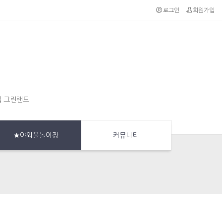
로그인
회원가입
집 그린랜드
★야외물놀이장
커뮤니티