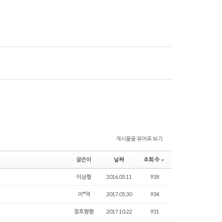
게시물을 뷰어로 보기
글쓴이
날짜
조회 수
이상형
2016.05.11
938
이*덕
2017.05.30
934
정흐짱짱
2017.10.22
931