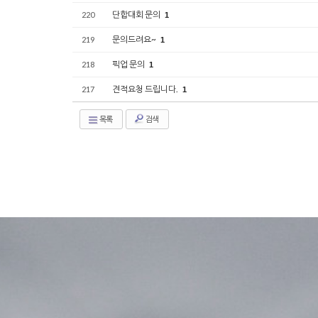
단합대회 문의
220
1
문의드려요~
219
1
픽업 문의
218
1
견적요청 드립니다.
217
1
목록
검색