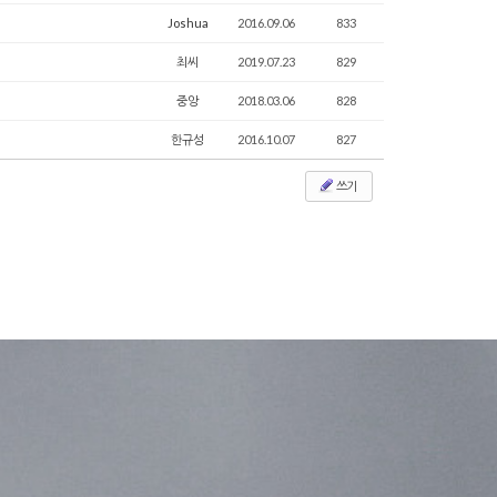
Joshua
2016.09.06
833
최씨
2019.07.23
829
중앙
2018.03.06
828
한규성
2016.10.07
827
쓰기