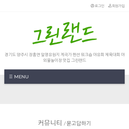
로그인
회원가입
경기도 양주시 장흥면 일영유원지 계곡가 펜션 워크숍 야유회 체육대회 야
외물놀이장 맛집 그린랜드
MENU
커뮤니티
/
묻고답하기