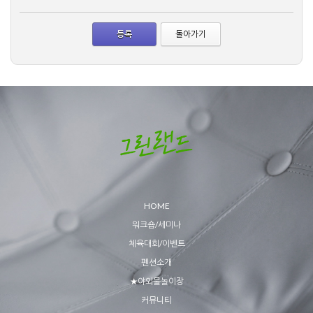
돌아가기
HOME
워크숍/세미나
체육대회/이벤트
펜션소개
★야외물놀이장
커뮤니티