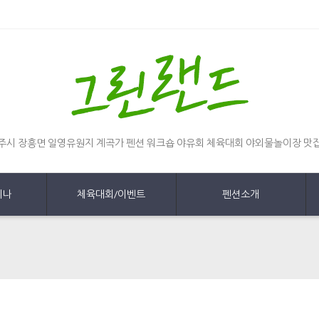
주시 장흥면 일영유원지 계곡가 펜션 워크숍 야유회 체육대회 야외물놀이장 맛
미나
체육대회/이벤트
펜션소개