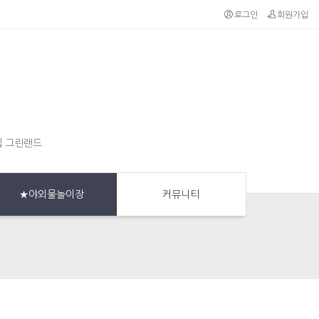
로그인
회원가입
집 그린랜드
★야외물놀이장
커뮤니티