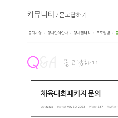
커뮤니티
/
묻고답하기
공지사항
행사단체안내
행사갤러리
포토앨범
체육대회패키지 문의
zzzzz
May 30, 2023
537
by
posted
Views
Replies