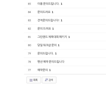
이용 문의드립니다.
85
1
문의드려요
84
1
견적문의드립니다!
83
1
문의 드려요
82
1
그린랜드 체육대회 패키지
81
1
당일 워크샵 문의
80
1
문의드립니다.
79
1
펜션 예약 문의드립니다
78
예약문의
77
1
목록
검색