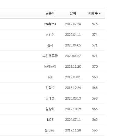
글쓴이
날짜
조회 수
rndrma
2019.07.24
575
난강이
2025.04.11
574
감사
2025.04.05
571
그린랜드짱
2020.04.27
571
도리도리
2023.11.20
570
ajs
2019.08.31
568
김학수
2018.12.24
568
임대훈
2025.03.13
568
김상희
2019.10.29
566
LGE
2024.07.11
565
팀ideal
2019.11.28
565