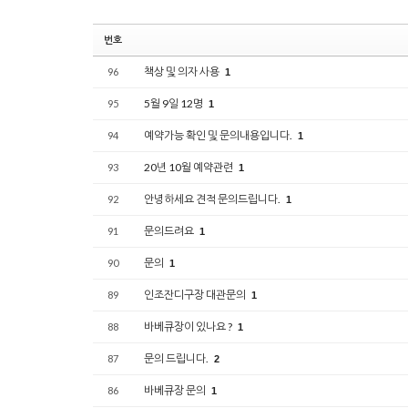
번호
책상 및 의자 사용
96
1
5월 9일 12명
95
1
예약가능 확인 및 문의내용입니다.
94
1
20년 10월 예약관련
93
1
안녕하세요 견적 문의드립니다.
92
1
문의드려요
91
1
문의
90
1
인조잔디구장 대관문의
89
1
바베큐장이 있나요 ?
88
1
문의 드립니다.
87
2
바베큐장 문의
86
1