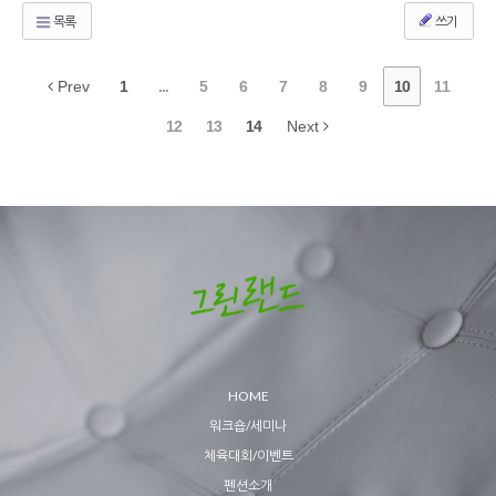
목록
쓰기
Prev
1
...
5
6
7
8
9
10
11
12
13
14
Next
HOME
워크숍/세미나
체육대회/이벤트
펜션소개