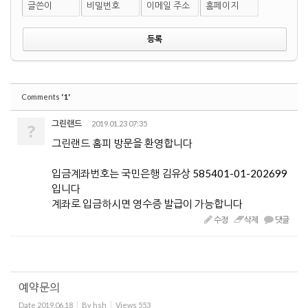
글쓴이
비밀번호
이메일 주소
홈페이지
'1'
Comments
그린랜드
2019.01.23 07:35
?
그린랜드 홈피 방문을 환영합니다
입금계좌번호는 국민은행 김유상 585401-01-202699
입니다
계좌로 입금하시면 영수증 발급이 가능합니다
수정
삭제
댓글
예약문의
Date
2019.06.18
By
hsh
Views
553