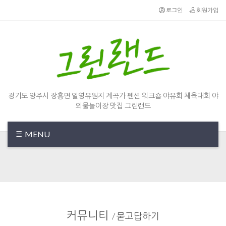
Sketchbook5, 스케치북5
Sketchbook5, 스케치북5
로그인
회원가입
경기도 양주시 장흥면 일영유원지 계곡가 펜션 워크숍 야유회 체육대회 야
외물놀이장 맛집 그린랜드
MENU
커뮤니티
/
묻고답하기