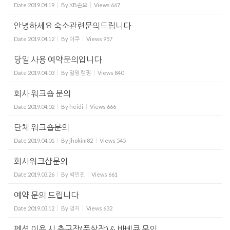
Date
2019.04.19
By
KB손보
Views
667
안녕하세요 숙소관련문의드립니다
Date
2019.04.12
By
아쿠
Views
957
당일 사용 예약문의입니다
Date
2019.04.03
By
일영 캠핑
Views
840
회사 워크숍 문의
Date
2019.04.02
By
heidi
Views
666
단체 워크숍문의
Date
2019.04.01
By
jhokim82
Views
545
회사워크샵문의
Date
2019.03.26
By
박민진
Views
661
예약 문의 드립니다
Date
2019.03.12
By
멍지
Views
632
펜션 이용 시 축구장(풋살장) & 바베큐 문의