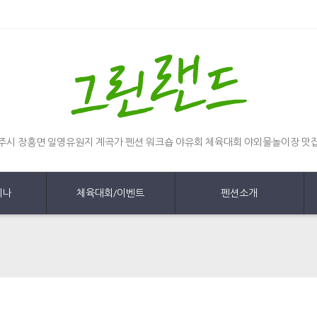
주시 장흥면 일영유원지 계곡가 펜션 워크숍 야유회 체육대회 야외물놀이장 맛
미나
체육대회/이벤트
펜션소개