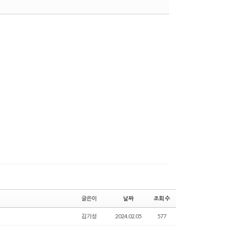
댓글
글쓴이
날짜
조회 수
김기성
2024.02.05
577