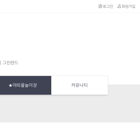
로그인
회원가입
집 그린랜드
★야외물놀이장
커뮤니티