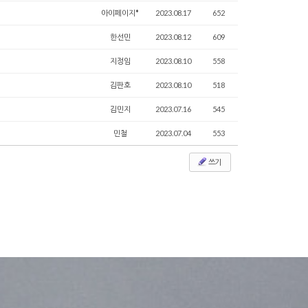
아이페이지*
2023.08.17
652
한선민
2023.08.12
609
지정임
2023.08.10
558
김판호
2023.08.10
518
김민지
2023.07.16
545
민철
2023.07.04
553
쓰기