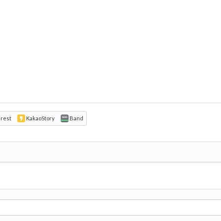
erest
KakaoStory
Band