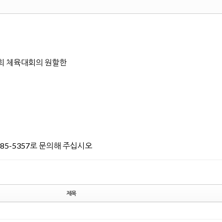
회 체육대회의 원할한
85-5357로 문의해 주십시오
제목