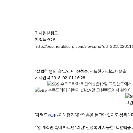
기사원본링크
헤럴드POP
http://pop.heraldcorp.com/view.php?ud=20180201
"살벌한 惡의 축"…'리턴' 신성록, 서늘한 카리스마 분출
기사입력 2018. 02. 01 16:28
[헤럴드
POP
=이혜랑기자] “엽총을 들고만 있어도 섬뜩하다
1일 제작진 측에 따르면 ‘리턴’ 신성록이 서늘한 ‘백발백중