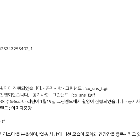
1625343255402_1
!”
 카리스마’를 분출하며, ‘엽총 사냥’에 나선 모습이 포착돼 긴장감을 증폭시키고 있