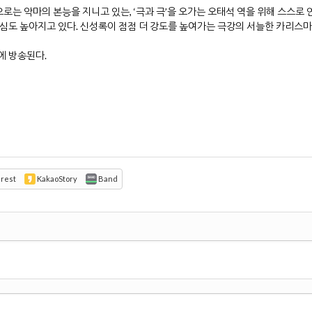
는 악마의 본능을 지니고 있는, ‘극과 극’을 오가는 오태석 역을 위해 스스로
관심도 높아지고 있다. 신성록이 점점 더 강도를 높여가는 극강의 서늘한 카리스마를
시에 방송된다.
erest
KakaoStory
Band