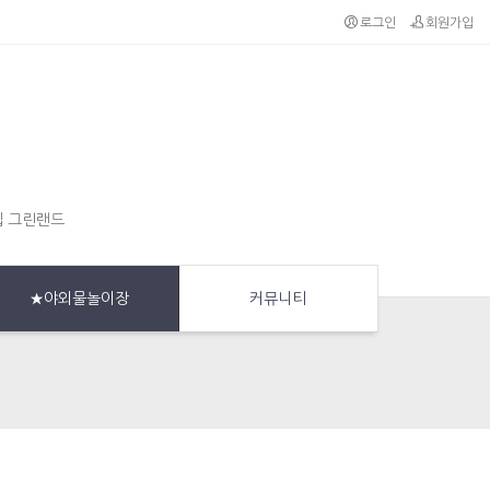
로그인
회원가입
집 그린랜드
★야외물놀이장
커뮤니티