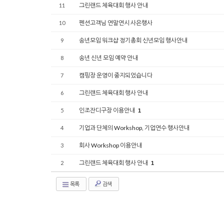
그린랜드 체육대회 행사 안내
11
펜션고객님 연말연시 사은행사
10
송년모임 워크샵 정기총회 신년모임 행사안내
9
송년 신년 모임 예약 안내
8
캠핑장 운영이 중지되었습니다
7
그린랜드 체육대회 행사 안내
6
인조잔디구장 이용안내
5
1
기업과 단체의 Workshop, 기업연수 행사안내
4
회사 Workshop 이용안내
3
그린랜드 체육대회 행사 안내
2
1
목록
검색