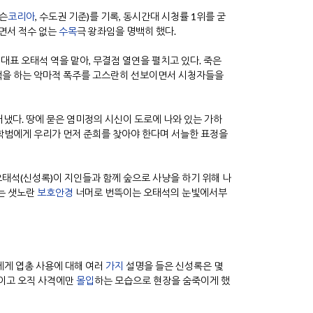
닐슨
코리아
, 수도권 기준)를 기록, 동시간대 시청률 1위를 굳
면서 적수 없는
수목
극 왕좌임을 명백히 했다.
대표 오태석 역을 맡아, 무결점 열연을 펼치고 있다. 죽은
선택을 하는 악마적 폭주를 고스란히 선보이면서 시청자들을
러냈다. 땅에 묻은 염미정의 시신이 도로에 나와 있는 가하
학범에게 우리가 먼저 준희를 찾아야 한다며 서늘한 표정을
오태석(신성록)이 지인들과 함께 숲으로 사냥을 하기 위해 나
하는 샛노란
보호안경
너머로 번뜩이는 오태석의 눈빛에서부
에게 엽총 사용에 대해 여러
가지
설명을 들은 신성록은 몇
줄이고 오직 사격에만
몰입
하는 모습으로 현장을 숨죽이게 했