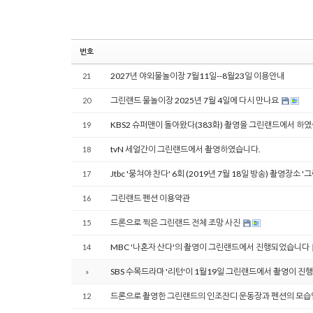
번호
2027년 야외물놀이장 7월11일--8월23일 이용안내
21
그린랜드 물놀이장 2025년 7월 4일에 다시 만나요
20
KBS2 슈퍼맨이 돌아왔다(383화) 촬영을 그린랜드에서 하
19
tvN 세얼간이 그린랜드에서 촬영하였습니다.
18
Jtbc '뭉쳐야 찬다' 6회 (2019년 7월 18일 방송) 촬영장소 '
17
그린랜드 펜션 이용약관
16
드론으로 찍은 그린랜드 전체 조망 사진
15
MBC '나혼자 산다'의 촬영이 그린랜드에서 진행되었습니다
14
SBS 수목드라마 '리턴'이 1월19일 그린랜드에서 촬영이 
»
드론으로 촬영한 그린랜드의 인조잔디 운동장과 펜션의 모습
12