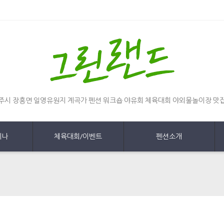
주시 장흥면 일영유원지 계곡가 펜션 워크숍 야유회 체육대회 야외물놀이장 맛
미나
체육대회/이벤트
펜션소개