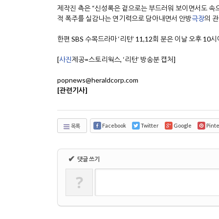
제작진 측은 “신성록은 겉으로는 부드러워 보이면서도 속으로
적 폭주를 실감나는 연기력으로 담아내면서 안방
극장
의 
한편 SBS 수목드라마 ‘리턴’ 11,12회 분은 이날 오후 10
[
사진
제공=스토리웍스, ‘리턴’ 방송분 캡처]
popnews@heraldcorp.com
[관련기사]
Facebook
Twitter
Google
Pint
목록
✔
댓글 쓰기
?