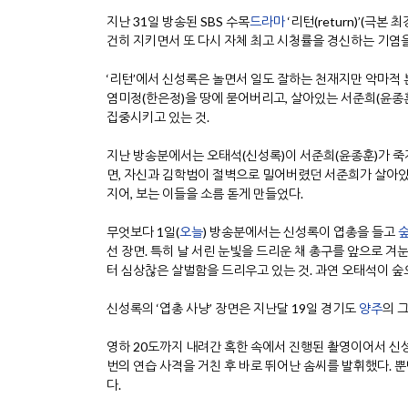
지난 31일 방송된 SBS 수목
드라마
‘리턴(return)’(극본 
건히 지키면서 또 다시 자체 최고 시청률을 경신하는 기염을
‘리턴’에서 신성록은 놀면서 일도 잘하는 천재지만 악마적 
염미정(한은정)을 땅에 묻어버리고, 살아있는 서준희(윤종
집중시키고 있는 것.
지난 방송분에서는 오태석(신성록)이 서준희(윤종훈)가 죽
면, 자신과 김학범이 절벽으로 밀어버렸던 서준희가 살아있
지어, 보는 이들을 소름 돋게 만들었다.
무엇보다 1일(
오늘
) 방송분에서는 신성록이 엽총을 들고
선 장면. 특히 날 서린 눈빛을 드리운 채 총구를 앞으로 겨
터 심상찮은 살벌함을 드리우고 있는 것. 과연 오태석이 숲
신성록의 ‘엽총 사냥’ 장면은 지난달 19일 경기도
양주
의 
영하 20도까지 내려간 혹한 속에서 진행된 촬영이어서 
번의 연습 사격을 거친 후 바로 뛰어난 솜씨를 발휘했다.
다.