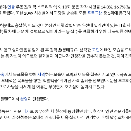
최경미/
연출
주동민/제작 스토리웍스) 9, 10회 분은 각각 시청률 14.0%, 16.7%(
 토했다. 또한 2049 시청률에서도 당일 방송된 모든
프로그램
중 1위에 등극하
본능에도 충실한, 어느 것이 본심인지 헷갈릴 만큼 위선에 일가견이 있는 IT회사 
훈)를 차에 태운 채 절벽으로 밀어버리는 등 실수를 만회하기 위해 더 극악한 
지 않고 살아있음을 알게 된 후 김학범(봉태규)과 심각한
고민
에 빠진 모습을 드
는 등 자신이 의도했던 결과들이 어긋나자 긴장감을 감추지 못했던 것. 이어 김
숲속
에서 목표물을 향해
사격
하는 모습이 포착돼 이목을 집중시키고 있다. 극중 
눈 오태석은 목표물을 향한 ‘백발백중’ 뛰어난 사격 솜씨를 선보인다. 눈을 보호
으로 사냥을 나서게 된 이유는 무엇인지 호기심이 높아지고 있다.
그린랜드에서
촬영
이 진행됐다.
신성록은 두꺼운
파카
로 중무장한 채 현장에 등장했던 상태. 현장에 있던 전문가들
 뿐만 아니라 신성록은 오태석 캐릭터를 더욱 실감나게 연기하기 위해 말수조차 