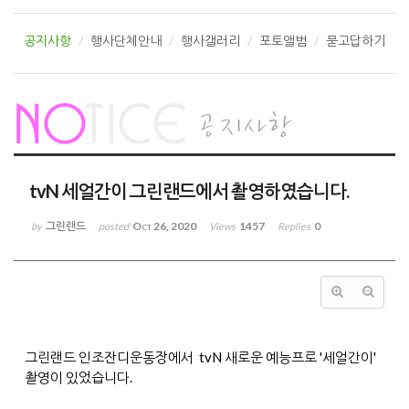
공지사항
행사단체안내
행사갤러리
포토앨범
묻고답하기
tvN 세얼간이 그린랜드에서 촬영하였습니다.
그린랜드
Oct 26, 2020
1457
0
by
posted
Views
Replies
그린랜드 인조잔디운동장에서 tvN 새로운 예능프로 '세얼간이'
촬영이 있었습니다.