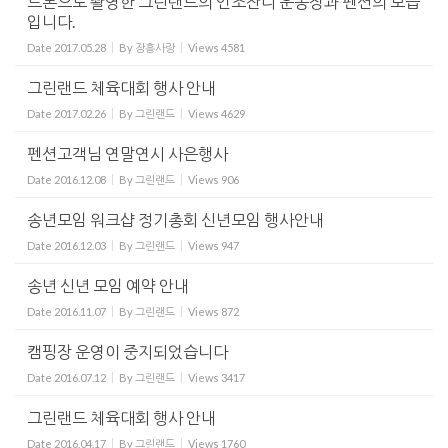
드론으로 촬영한 그린랜드의 인조잔디 운동장과 펜션의 모습
입니다.
Date
2017.05.28
By
장흥사랑
Views
4581
그린랜드 체육대회 행사 안내
Date
2017.02.26
By
그린랜드
Views
4629
펜션고객님 연말연시 사은행사
Date
2016.12.08
By
그린랜드
Views
906
송년모임 워크샵 정기총회 신년모임 행사안내
Date
2016.12.03
By
그린랜드
Views
947
송년 신년 모임 예약 안내
Date
2016.11.07
By
그린랜드
Views
872
캠핑장 운영이 중지되었습니다
Date
2016.07.12
By
그린랜드
Views
3417
그린랜드 체육대회 행사 안내
Date
2016.04.17
By
그린랜드
Views
1760