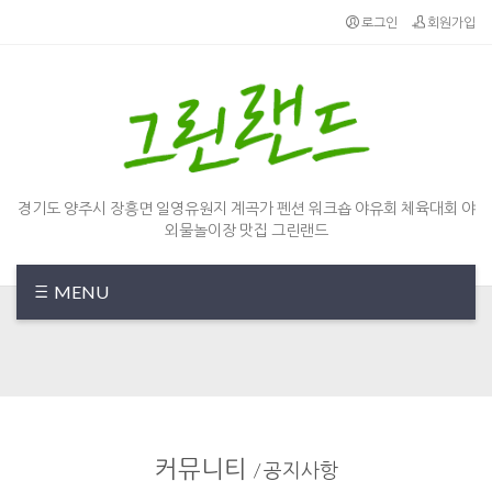
Sketchbook5, 스케치북5
Sketchbook5, 스케치북5
로그인
회원가입
경기도 양주시 장흥면 일영유원지 계곡가 펜션 워크숍 야유회 체육대회 야
외물놀이장 맛집 그린랜드
MENU
커뮤니티
/
공지사항