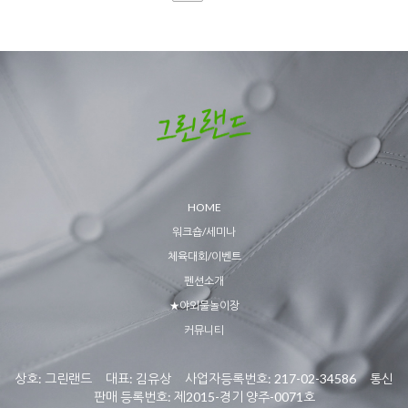
HOME
워크숍/세미나
체육대회/이벤트
펜션소개
★야외물놀이장
커뮤니티
상호: 그린랜드 대표: 김유상 사업자등록번호: 217-02-34586 통신
판매 등록번호: 제2015-경기 양주-0071호