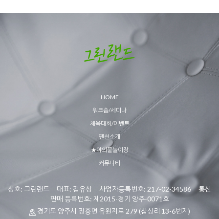
HOME
워크숍/세미나
체육대회/이벤트
펜션소개
★야외물놀이장
커뮤니티
상호: 그린랜드 대표: 김유상 사업자등록번호: 217-02-34586 통신
판매 등록번호: 제2015-경기 양주-0071호
경기도 양주시 장흥면 유원지로 279 (삼상리 13-6번지)