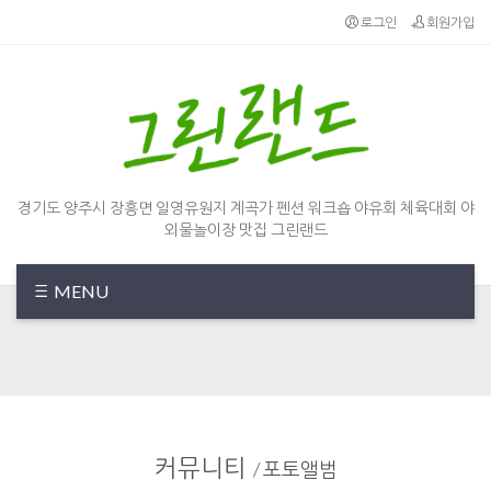
로그인
회원가입
경기도 양주시 장흥면 일영유원지 계곡가 펜션 워크숍 야유회 체육대회 야
외물놀이장 맛집 그린랜드
MENU
커뮤니티
/
포토앨범