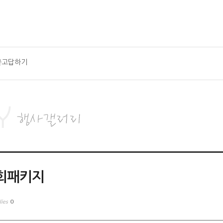
묻고답하기
회패키지
0
lies