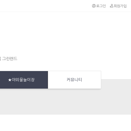
로그인
회원가입
집 그린랜드
★야외물놀이장
커뮤니티