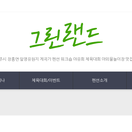
주시 장흥면 일영유원지 계곡가 펜션 워크숍 야유회 체육대회 야외물놀이장 맛
미나
체육대회/이벤트
펜션소개