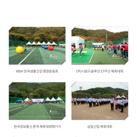
by
장흥사랑
Views
1266
2014/12/03
by
장흥사랑
Views
3638
KBH 한국생활건강 명랑운동회
(주)사운드솔루션 17주년 체육대회
2014/12/03
by
장흥사랑
Views
2638
한국정보통신 춘계 체육대회패키지
삼일산업 체육대회