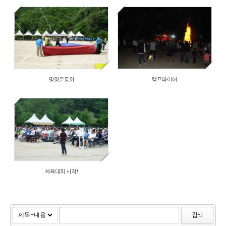
명랑운동회
캠프파이어
체육대회 시작!
검색