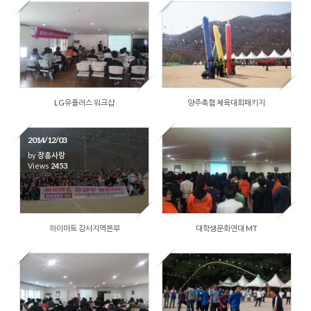
2014/12/03
by
장흥사랑
Views
2579
LG유플러스 워크샵
양주축협 체육대회패키지
2014/12/03
by
장흥사랑
Views
2453
2014/12/03
by
장흥사랑
Views
2611
하이마트 강서지역본부
대학생문화연대 MT
2014/12/03