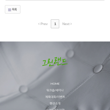
목록
Prev
1
Next
HOME
워크숍/세미나
체육대회/이벤트
펜션소개