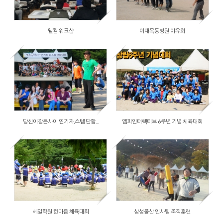
by
장흥사랑
Views
104070
웰컴 워크샵
이대목동병원 야유회
2014/12/03
by
장흥사랑
Views
2540
당신이잠든사이 연기자,스텝 단합...
엠피인터렉티브 6주년 기념 체육대회
2014/12/03
by
장흥사랑
Views
1861
세일학원 한마음 체육대회
삼성물산 인사팀 조직훈련