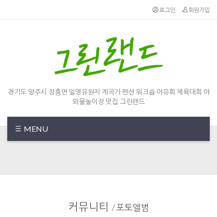
로그인
회원가입
경기도 양주시 장흥면 일영유원지 계곡가 펜션 워크숍 야유회 체육대회 야
외물놀이장 맛집 그린랜드
MENU
커뮤니티
/
포토앨범